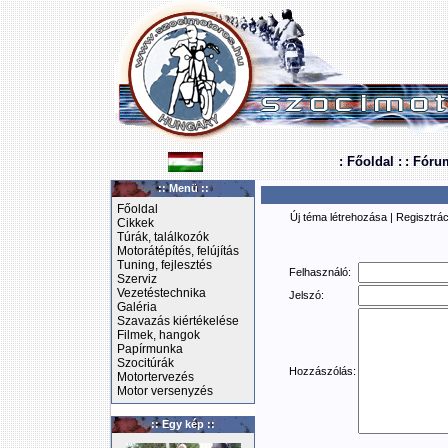
: Főoldal :
: Fóru
:: Menü ::
Főoldal
Új téma létrehozása
|
Regisztrác
Cikkek
Túrák, találkozók
Motorátépítés, felújítás
Tuning, fejlesztés
Felhasználó:
Szerviz
Vezetéstechnika
Jelszó:
Galéria
Szavazás kiértékelése
Filmek, hangok
Papírmunka
Szocitúrák
Hozzászólás:
Motortervezés
Motor versenyzés
:: Egy kép ::