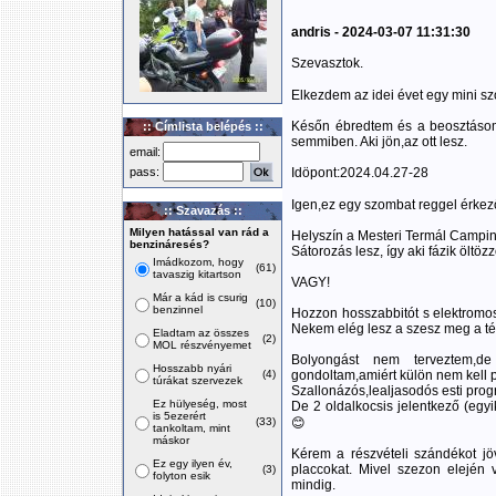
andris - 2024-03-07 11:31:30
Szevasztok.
Elkezdem az idei évet egy mini sz
Későn ébredtem és a beosztásom
:: Címlista belépés ::
semmiben. Aki jön,az ott lesz.
email:
pass:
Idöpont:2024.04.27-28
Igen,ez egy szombat reggel érkez
:: Szavazás ::
Milyen hatással van rád a
Helyszín a Mesteri Termál Campin
benzináresés?
Sátorozás lesz, így aki fázik öltöz
Imádkozom, hogy
(61)
tavaszig kitartson
VAGY!
Már a kád is csurig
(10)
benzinnel
Hozzon hosszabbitót s elektromos 
Nekem elég lesz a szesz meg a tél
Eladtam az összes
(2)
MOL részvényemet
Bolyongást nem terveztem,de
Hosszabb nyári
(4)
gondoltam,amiért külön nem kell 
túrákat szervezek
Szallonázós,lealjasodós esti progr
Ez hülyeség, most
De 2 oldalkocsis jelentkező (egy
is 5ezerért
(33)
😊
tankoltam, mint
máskor
Kérem a részvételi szándékot jö
Ez egy ilyen év,
placcokat. Mivel szezon elején 
(3)
folyton esik
mindig.