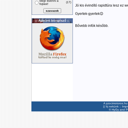
Ideje kivenni a
(17)
fojtást!
Jó kis évindító rapidtúra lesz ez 
Gyertek-gyertek😊
:: Ajánlott böngésző ::
Bővebb infók később.
A szocimotoros.hu 
||
Írj nekünk
::
Imp
©
HyGy
and Pee