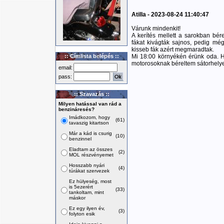
Atilla - 2023-08-24 11:40:47
Várunk mindenkit!
A kerítés mellett a sarokban bére
fákat kivágták sajnos, pedig még
kisseb fák azért megmaradtak.
:: Címlista belépés ::
Mi 18:00 környékén érünk oda. H
motorosoknak béreltem sátorhelyet
email:
pass:
:: Szavazás ::
Milyen hatással van rád a
benzináresés?
Imádkozom, hogy
(61)
tavaszig kitartson
Már a kád is csurig
(10)
benzinnel
Eladtam az összes
(2)
MOL részvényemet
Hosszabb nyári
(4)
túrákat szervezek
Ez hülyeség, most
is 5ezerért
(33)
tankoltam, mint
máskor
Ez egy ilyen év,
(3)
folyton esik