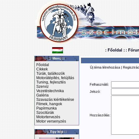
: Főoldal :
: Fóru
:: Menü ::
Főoldal
Új téma létrehozása
|
Regisztrác
Cikkek
Túrák, találkozók
Motorátépítés, felújítás
Tuning, fejlesztés
Felhasználó:
Szerviz
Vezetéstechnika
Jelszó:
Galéria
Szavazás kiértékelése
Filmek, hangok
Papírmunka
Szocitúrák
Hozzászólás:
Motortervezés
Motor versenyzés
:: Egy kép ::