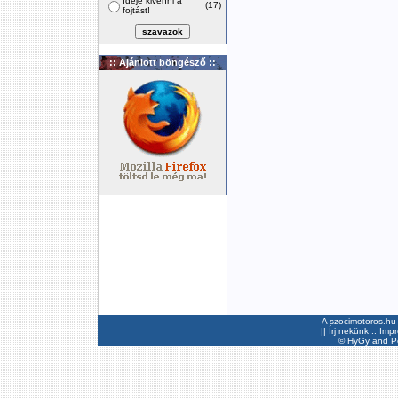
Ideje kivenni a
(17)
fojtást!
:: Ajánlott böngésző ::
A szocimotoros.hu 
||
Írj nekünk
::
Imp
©
HyGy
and Pee