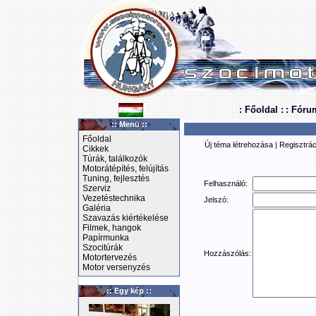
: Főoldal :
: Fóru
:: Menü ::
Főoldal
Új téma létrehozása
|
Regisztrác
Cikkek
Túrák, találkozók
Motorátépítés, felújítás
Tuning, fejlesztés
Felhasználó:
Szerviz
Vezetéstechnika
Jelszó:
Galéria
Szavazás kiértékelése
Filmek, hangok
Papírmunka
Szocitúrák
Hozzászólás:
Motortervezés
Motor versenyzés
:: Egy kép ::