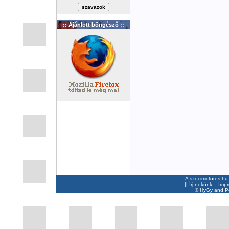
:: Ajánlott böngésző ::
A szocimotoros.hu 
||
Írj nekünk
::
Imp
©
HyGy
and Pee