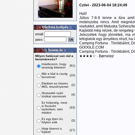
Czövi - 2023-06-04 18:24:49
Hali!
Július 7-8-9 lenne a túra amit
motelszoba nincs. Amit megnézn
viaduktot, amit Matuska Szilveszte
:: Címlista belépés ::
Kajáldát még nézek, de rengeteg 
email:
Jelezzétek hogy jönnétek, ma 
lefoglalok egy árnyékos részt, ha l
pass:
Camping Fortuna · Törökbálint, D
GOOGLE.COM
:: Szavazás ::
Camping Fortuna · Törökbálint, D
★★★★☆ · Børnelejr
Milyen hatással van rád a
benzináresés?
Imádkozom, hogy
(61)
tavaszig kitartson
Már a kád is csurig
(10)
benzinnel
Eladtam az összes
(2)
MOL részvényemet
Hosszabb nyári
(4)
túrákat szervezek
Ez hülyeség, most
is 5ezerért
(33)
tankoltam, mint
máskor
Ez egy ilyen év,
(3)
folyton esik
Ideje kivenni a
(17)
fojtást!