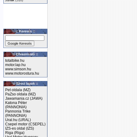
Junak
(318)
:: Keresés ::
:: Olvasnivaló ::
totalbike.hu
motor.lap.hu
www.simson.hu
www.motorostura.hu
:: Szoci lapok ::
Pet oldala (MZ)
PaZso oldala (MZ)
Jawamania.cz (JAWA)
Katona Péter
(PANNONIA)
Pannonia Trike
(PANNONIA)
Ural.hu (URAL)
Csepel motor (CSEPEL)
IZS-es oldal (IZS)
Riga (Riga)