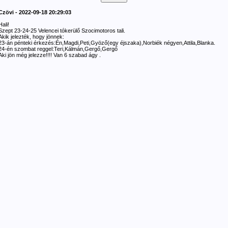
Czövi - 2022-09-18 20:29:03
Hali!
Szept 23-24-25 Velencei tókerülő Szocimotoros tali.
Akik jelezték, hogy jönnek:
23-án pénteki érkezés:Én,Magdi,Peti,Gyöző(egy éjszaka),Norbiék négyen,Attila,Blanka.
24-én szombat reggel:Teri,Kálmán,Gergő,Gergő
Aki jön még jelezze!!!! Van 6 szabad ágy .