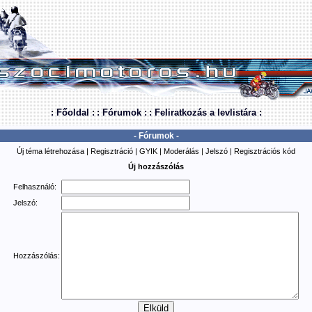
: Főoldal :
: Fórumok :
: Feliratkozás a levlistára :
- Fórumok -
Új téma létrehozása
|
Regisztráció
|
GYIK
|
Moderálás
|
Jelszó
|
Regisztrációs kód
Új hozzászólás
Felhasználó:
Jelszó:
Hozzászólás: