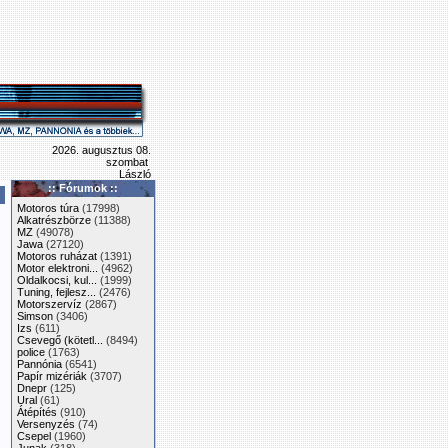
2026. augusztus 08.
szombat
László
:: Fórumok ::
Motoros túra
(17998)
Alkatrészbörze
(11388)
MZ
(49078)
Jawa
(27120)
Motoros ruházat
(1391)
Motor elektroni...
(4962)
Oldalkocsi, kul...
(1999)
Tuning, fejlesz...
(2476)
Motorszervíz
(2867)
Simson
(3406)
Izs
(611)
Csevegő (kötetl...
(8494)
police
(1763)
Pannónia
(6541)
Papír mizériák
(3707)
Dnepr
(125)
Ural
(61)
Átépítés
(910)
Versenyzés
(74)
Csepel
(1960)