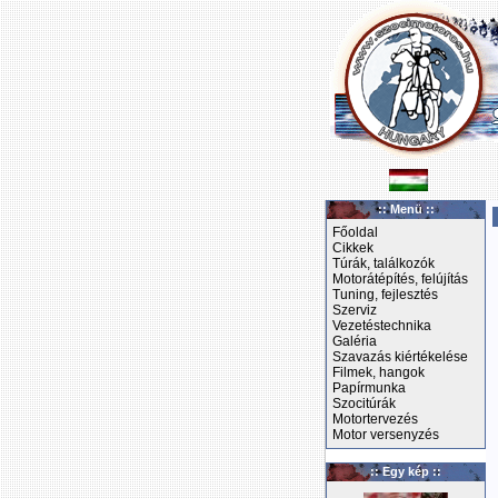
:: Menü ::
Főoldal
Cikkek
Túrák, találkozók
Motorátépítés, felújítás
Tuning, fejlesztés
Szerviz
Vezetéstechnika
Galéria
Szavazás kiértékelése
Filmek, hangok
Papírmunka
Szocitúrák
Motortervezés
Motor versenyzés
:: Egy kép ::