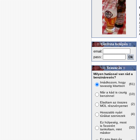
:: Címlista belépés ::
email:
pass:
:: Szavazás ::
Milyen hatással van rád a
benzináresés?
Imádkozom, hogy
(61)
tavaszig kitartson
Már a kád is csurig
(10)
benzinnel
Eladtam az összes
(2)
MOL részvényemet
Hosszabb nyári
(4)
túrákat szervezek
Ez hülyeség, most
is 5ezerért
(33)
tankoltam, mint
máskor
Ez egy ilyen év,