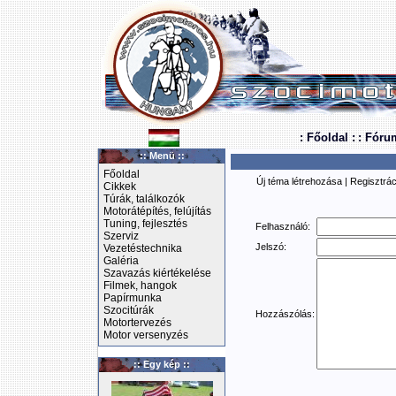
: Főoldal :
: Fóru
:: Menü ::
Főoldal
Új téma létrehozása
|
Regisztrác
Cikkek
Túrák, találkozók
Motorátépítés, felújítás
Tuning, fejlesztés
Felhasználó:
Szerviz
Jelszó:
Vezetéstechnika
Galéria
Szavazás kiértékelése
Filmek, hangok
Papírmunka
Szocitúrák
Hozzászólás:
Motortervezés
Motor versenyzés
:: Egy kép ::