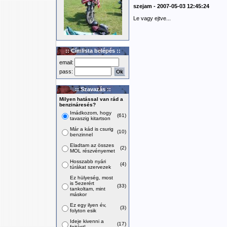
szejam - 2007-05-03 12:45:24
Le vagy ejtve...
:: Címlista belépés ::
email:
pass:
:: Szavazás ::
Milyen hatással van rád a
benzináresés?
Imádkozom, hogy
(61)
tavaszig kitartson
Már a kád is csurig
(10)
benzinnel
Eladtam az összes
(2)
MOL részvényemet
Hosszabb nyári
(4)
túrákat szervezek
Ez hülyeség, most
is 5ezerért
(33)
tankoltam, mint
máskor
Ez egy ilyen év,
(3)
folyton esik
Ideje kivenni a
(17)
fojtást!