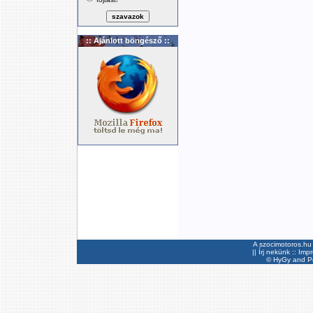
:: Ajánlott böngésző ::
A szocimotoros.hu 
||
Írj nekünk
::
Imp
©
HyGy
and Pee