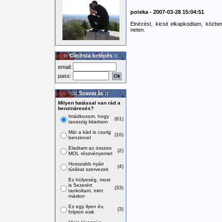
poteka - 2007-03-28 15:04:51
Elnézést, kicsit elkapkodtam, közbe
neten.
:: Címlista belépés ::
email:
pass:
:: Szavazás ::
Milyen hatással van rád a
benzináresés?
Imádkozom, hogy
(61)
tavaszig kitartson
Már a kád is csurig
(10)
benzinnel
Eladtam az összes
(2)
MOL részvényemet
Hosszabb nyári
(4)
túrákat szervezek
Ez hülyeség, most
is 5ezerért
(33)
tankoltam, mint
máskor
Ez egy ilyen év,
(3)
folyton esik