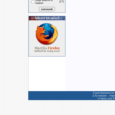
Ideje kivenni a
(17)
fojtást!
:: Ajánlott böngésző ::
A szocimotoros.hu 
||
Írj nekünk
::
Imp
©
HyGy
and Pee