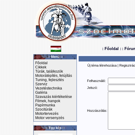
: Főoldal :
: Fóru
:: Menü ::
Főoldal
Új téma létrehozása
|
Regisztrác
Cikkek
Túrák, találkozók
Motorátépítés, felújítás
Tuning, fejlesztés
Felhasználó:
Szerviz
Jelszó:
Vezetéstechnika
Galéria
Szavazás kiértékelése
Filmek, hangok
Papírmunka
Szocitúrák
Hozzászólás:
Motortervezés
Motor versenyzés
:: Egy kép ::