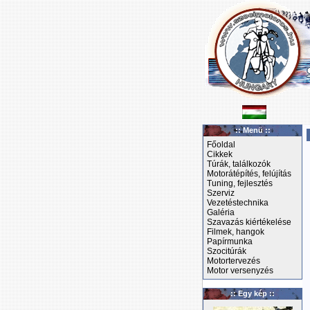
:: Menü ::
Főoldal
Cikkek
Túrák, találkozók
Motorátépítés, felújítás
Tuning, fejlesztés
Szerviz
Vezetéstechnika
Galéria
Szavazás kiértékelése
Filmek, hangok
Papírmunka
Szocitúrák
Motortervezés
Motor versenyzés
:: Egy kép ::