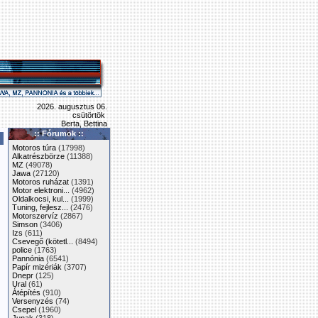
2026. augusztus 06.
csütörtök
Berta, Bettina
:: Fórumok ::
Motoros túra
(17998)
Alkatrészbörze
(11388)
MZ
(49078)
Jawa
(27120)
Motoros ruházat
(1391)
Motor elektroni...
(4962)
Oldalkocsi, kul...
(1999)
Tuning, fejlesz...
(2476)
Motorszervíz
(2867)
Simson
(3406)
Izs
(611)
Csevegő (kötetl...
(8494)
police
(1763)
Pannónia
(6541)
Papír mizériák
(3707)
Dnepr
(125)
Ural
(61)
Átépítés
(910)
Versenyzés
(74)
Csepel
(1960)