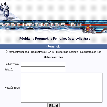
: Főoldal :
: Fórumok :
: Feliratkozás a levlistára :
- Fórumok -
Új téma létrehozása
|
Regisztráció
|
GYIK
|
Moderálás
|
Jelszó
|
Regisztrációs kód
Új hozzászólás
Felhasználó:
Jelszó:
Hozzászólás: