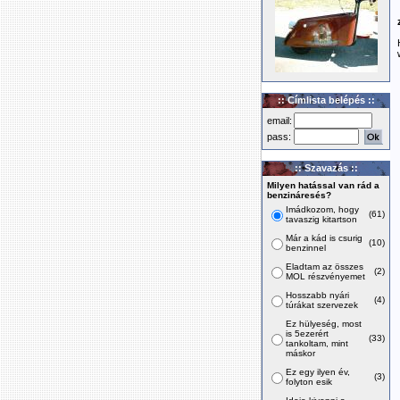
:: Címlista belépés ::
email:
pass:
:: Szavazás ::
Milyen hatással van rád a
benzináresés?
Imádkozom, hogy
(61)
tavaszig kitartson
Már a kád is csurig
(10)
benzinnel
Eladtam az összes
(2)
MOL részvényemet
Hosszabb nyári
(4)
túrákat szervezek
Ez hülyeség, most
is 5ezerért
(33)
tankoltam, mint
máskor
Ez egy ilyen év,
(3)
folyton esik