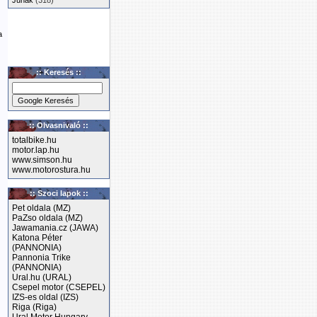
Junak
(318)
a
:: Keresés ::
:: Olvasnivaló ::
totalbike.hu
motor.lap.hu
www.simson.hu
www.motorostura.hu
:: Szoci lapok ::
Pet oldala (MZ)
PaZso oldala (MZ)
Jawamania.cz (JAWA)
Katona Péter
(PANNONIA)
Pannonia Trike
(PANNONIA)
Ural.hu (URAL)
Csepel motor (CSEPEL)
IZS-es oldal (IZS)
Riga (Riga)