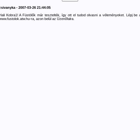
zsivanyka - 2007-03-26 21:44:05
Hali Kobra1! A Füstölők már tesztelték, így ott el tudod olvasni a véleményeket. Lépj be 
www.fustolok.atw.hu-ra, azon belül az Üzenőfalra.