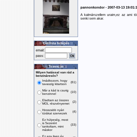
pannonkondor - 2007-03-13 19:01:
A kalmárszellem uraim,ez az ami tö
senki sem akar.
:: Címlista belépés ::
email:
pass:
:: Szavazás ::
Milyen hatással van rád a
benzináresés?
Imádkozom, hogy
(61)
tavaszig kitartson
Már a kád is csurig
(10)
benzinnel
Eladtam az összes
(2)
MOL részvényemet
Hosszabb nyári
(4)
túrákat szervezek
Ez hülyeség, most
is 5ezerért
(33)
tankoltam, mint
máskor
Ez egy ilyen év,