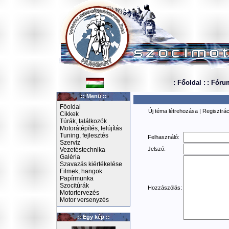
: Főoldal :
: Fóru
:: Menü ::
Főoldal
Új téma létrehozása
|
Regisztrác
Cikkek
Túrák, találkozók
Motorátépítés, felújítás
Tuning, fejlesztés
Felhasználó:
Szerviz
Jelszó:
Vezetéstechnika
Galéria
Szavazás kiértékelése
Filmek, hangok
Papírmunka
Szocitúrák
Hozzászólás:
Motortervezés
Motor versenyzés
:: Egy kép ::