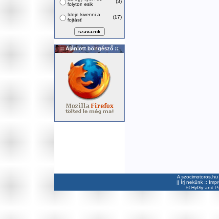
(3)
folyton esik
Ideje kivenni a
(17)
fojtást!
:: Ajánlott böngésző ::
A szocimotoros.hu 
||
Írj nekünk
::
Imp
©
HyGy
and Pee