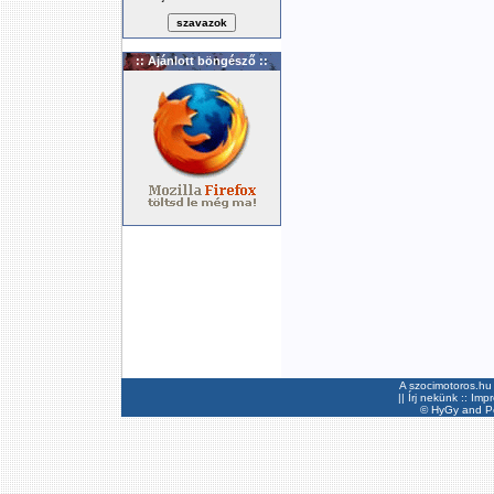
:: Ajánlott böngésző ::
A szocimotoros.hu 
||
Írj nekünk
::
Imp
©
HyGy
and Pee