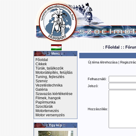
: Főoldal :
: Fóru
:: Menü ::
Főoldal
Új téma létrehozása
|
Regisztrác
Cikkek
Túrák, találkozók
Motorátépítés, felújítás
Tuning, fejlesztés
Felhasználó:
Szerviz
Vezetéstechnika
Jelszó:
Galéria
Szavazás kiértékelése
Filmek, hangok
Papírmunka
Szocitúrák
Hozzászólás:
Motortervezés
Motor versenyzés
:: Egy kép ::