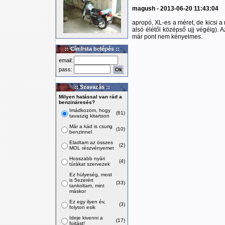
magush - 2013-06-20 11:43:04
apropó, XL-es a méret, de kicsi a
alsó élétől középső ujj végéig). 
már pont nem kényelmes.
:: Címlista belépés ::
email:
pass:
:: Szavazás ::
Milyen hatással van rád a
benzináresés?
Imádkozom, hogy
(61)
tavaszig kitartson
Már a kád is csurig
(10)
benzinnel
Eladtam az összes
(2)
MOL részvényemet
Hosszabb nyári
(4)
túrákat szervezek
Ez hülyeség, most
is 5ezerért
(33)
tankoltam, mint
máskor
Ez egy ilyen év,
(3)
folyton esik
Ideje kivenni a
(17)
fojtást!