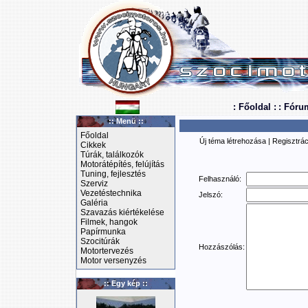
: Főoldal :
: Fóru
:: Menü ::
Főoldal
Új téma létrehozása
|
Regisztrác
Cikkek
Túrák, találkozók
Motorátépítés, felújítás
Tuning, fejlesztés
Felhasználó:
Szerviz
Vezetéstechnika
Jelszó:
Galéria
Szavazás kiértékelése
Filmek, hangok
Papírmunka
Szocitúrák
Hozzászólás:
Motortervezés
Motor versenyzés
:: Egy kép ::