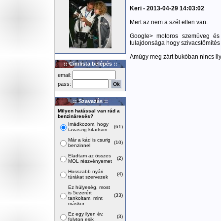
Keri - 2013-04-29 14:03:02
Mert az nem a szél ellen van.
Google> motoros szemüveg és 
tulajdonsága hogy szivacstömítés
Amúgy meg zárt bukóban nincs i
:: Címlista belépés ::
email:
pass:
:: Szavazás ::
Milyen hatással van rád a
benzináresés?
Imádkozom, hogy
(61)
tavaszig kitartson
Már a kád is csurig
(10)
benzinnel
Eladtam az összes
(2)
MOL részvényemet
Hosszabb nyári
(4)
túrákat szervezek
Ez hülyeség, most
is 5ezerért
(33)
tankoltam, mint
máskor
Ez egy ilyen év,
(3)
folyton esik