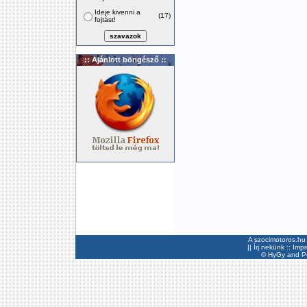
Ideje kivenni a
(17)
fojtást!
:: Ajánlott böngésző ::
A szocimotoros.hu 
||
Írj nekünk
::
Imp
©
HyGy
and Pee