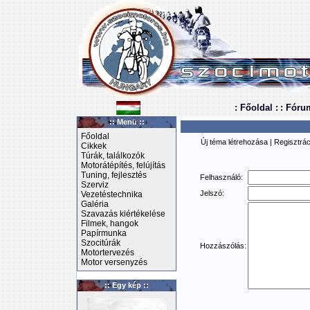
: Főoldal :
: Fóru
:: Menü ::
Főoldal
Új téma létrehozása
|
Regisztrác
Cikkek
Túrák, találkozók
Motorátépítés, felújítás
Tuning, fejlesztés
Felhasználó:
Szerviz
Jelszó:
Vezetéstechnika
Galéria
Szavazás kiértékelése
Filmek, hangok
Papírmunka
Szocitúrák
Hozzászólás:
Motortervezés
Motor versenyzés
:: Egy kép ::