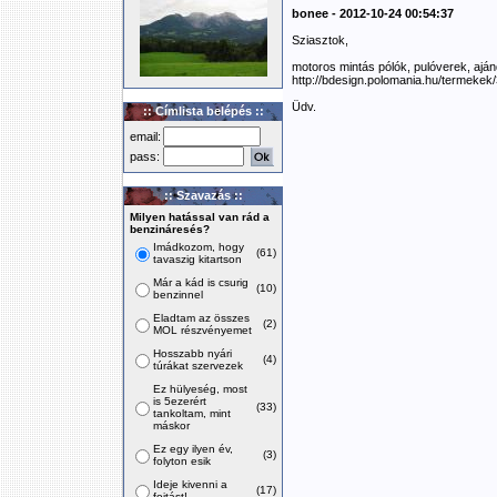
bonee - 2012-10-24 00:54:37
Sziasztok,
motoros mintás pólók, pulóverek, ajá
http://bdesign.polomania.hu/termekek
Üdv.
:: Címlista belépés ::
email:
pass:
:: Szavazás ::
Milyen hatással van rád a
benzináresés?
Imádkozom, hogy
(61)
tavaszig kitartson
Már a kád is csurig
(10)
benzinnel
Eladtam az összes
(2)
MOL részvényemet
Hosszabb nyári
(4)
túrákat szervezek
Ez hülyeség, most
is 5ezerért
(33)
tankoltam, mint
máskor
Ez egy ilyen év,
(3)
folyton esik
Ideje kivenni a
(17)
fojtást!