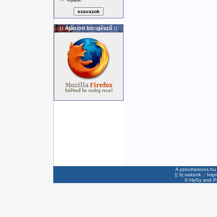
:: Ajánlott böngésző ::
A szocimotoros.hu 
||
Írj nekünk
::
Imp
©
HyGy
and Pee