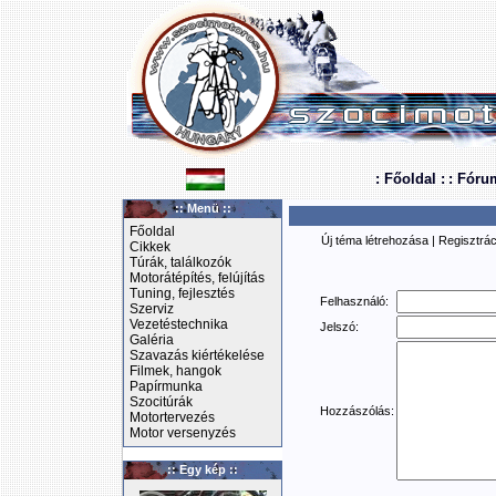
: Főoldal :
: Fóru
:: Menü ::
Főoldal
Új téma létrehozása
|
Regisztrác
Cikkek
Túrák, találkozók
Motorátépítés, felújítás
Tuning, fejlesztés
Felhasználó:
Szerviz
Vezetéstechnika
Jelszó:
Galéria
Szavazás kiértékelése
Filmek, hangok
Papírmunka
Szocitúrák
Hozzászólás:
Motortervezés
Motor versenyzés
:: Egy kép ::