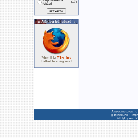
Ideje kivenni a
(17)
fojtást!
:: Ajánlott böngésző ::
A szocimotoros.hu 
||
Írj nekünk
::
Imp
©
HyGy
and Pee