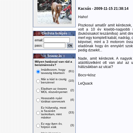
Kacsás - 2009-11-15 21:38:14
Haho!
Piszkosul amatőr amit kérdezek
volt a 10 év kisebb-nagyobb s
:: Címlista belépés ::
(bukósisakot leszámítva) amit dir
mert egy komplett kabát, nadrág, 
email:
képvisel, mint a 3 motorom öss
pass:
eladónak hogy én ennyiért szok
pedig dzsekit...
:: Szavazás ::
Nade, amit kérdezek. A nagyo
Milyen hatással van rád a
aláöltözetként ott van alul az
benzináresés?
hátizsákban az utcai?
Imádkozom, hogy
(61)
tavaszig kitartson
Bocs+kösz
Már a kád is csurig
(10)
benzinnel
LeQuack
Eladtam az összes
(2)
MOL részvényemet
Hosszabb nyári
(4)
túrákat szervezek
Ez hülyeség, most
is 5ezerért
(33)
tankoltam, mint
máskor
Ez egy ilyen év,
(3)
folyton esik