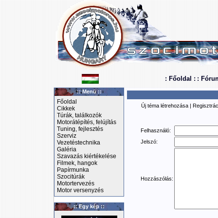
: Főoldal :
: Fóru
:: Menü ::
Főoldal
Új téma létrehozása
|
Regisztrác
Cikkek
Túrák, találkozók
Motorátépítés, felújítás
Tuning, fejlesztés
Felhasználó:
Szerviz
Jelszó:
Vezetéstechnika
Galéria
Szavazás kiértékelése
Filmek, hangok
Papírmunka
Szocitúrák
Hozzászólás:
Motortervezés
Motor versenyzés
:: Egy kép ::