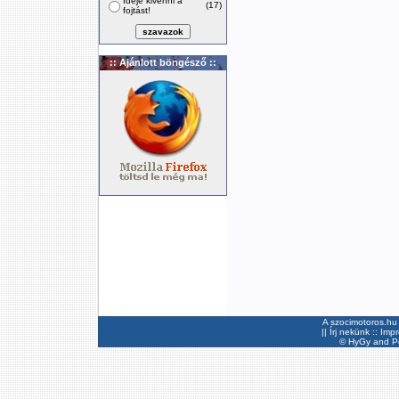
Ideje kivenni a
(17)
fojtást!
:: Ajánlott böngésző ::
A szocimotoros.hu 
||
Írj nekünk
::
Imp
©
HyGy
and Pee