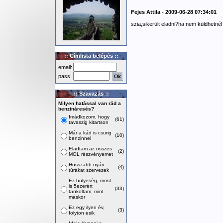
Fejes Attila - 2009-06-28 07:34:01
szia,sikerült eladni?ha nem küldhetnél
:: Címlista belépés ::
email:
pass:
:: Szavazás ::
Milyen hatással van rád a
benzináresés?
Imádkozom, hogy
(61)
tavaszig kitartson
Már a kád is csurig
(10)
benzinnel
Eladtam az összes
(2)
MOL részvényemet
Hosszabb nyári
(4)
túrákat szervezek
Ez hülyeség, most
is 5ezerért
(33)
tankoltam, mint
máskor
Ez egy ilyen év,
(3)
folyton esik