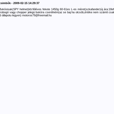
csimbók - 2009-02-15 14:29:37
Bukósisak(SPY helmet)kb:féléves fekete 1450g 60-61es L-es méret(szkafander)új ára:18ef
.robogó vagy chopper jelegü bukóra cserélném(az se baj ha olcsób,értéke nem számít csa
jó állapotu legyen) motoros79@freemail.hu