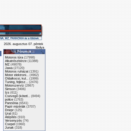
2026. augusztus 07. péntek
Ibolya
:: Fórumok ::
Motoros túra
(17998)
Alkatrészbörze
(11388)
MZ
(49078)
Jawa
(27120)
Motoros ruházat
(1391)
Motor elektroni...
(4962)
Oldalkocsi, kul...
(1999)
Tuning, fejlesz...
(2476)
Motorszervíz
(2867)
Simson
(3406)
Izs
(611)
Csevegő (kötetl...
(8494)
police
(1763)
Pannónia
(6541)
Papír mizériák
(3707)
Dnepr
(125)
Ural
(61)
Átépítés
(910)
Versenyzés
(74)
Csepel
(1960)
Junak
(318)