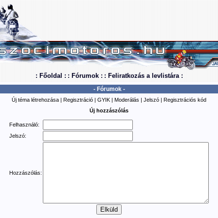
: Főoldal :
: Fórumok :
: Feliratkozás a levlistára :
- Fórumok -
Új téma létrehozása
|
Regisztráció
|
GYIK
|
Moderálás
|
Jelszó
|
Regisztrációs kód
Új hozzászólás
Felhasználó:
Jelszó:
Hozzászólás: