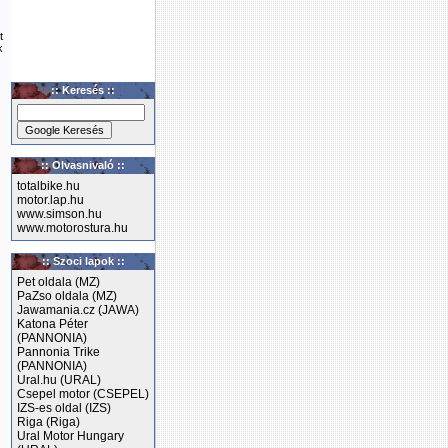
t
k
:: Keresés ::
:: Olvasnivaló ::
totalbike.hu
motor.lap.hu
www.simson.hu
www.motorostura.hu
:: Szoci lapok ::
Pet oldala (MZ)
PaZso oldala (MZ)
Jawamania.cz (JAWA)
Katona Péter
(PANNONIA)
Pannonia Trike
(PANNONIA)
Ural.hu (URAL)
Csepel motor (CSEPEL)
IZS-es oldal (IZS)
Riga (Riga)
Ural Motor Hungary