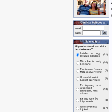
:: Címlista belépés ::
email:
pass:
:: Szavazás ::
Milyen hatással van rád a
benzináresés?
Imádkozom, hogy
(61)
tavaszig kitartson
Már a kád is csurig
(10)
benzinnel
Eladtam az összes
(2)
MOL részvényemet
Hosszabb nyári
(4)
túrákat szervezek
Ez hülyeség, most
is 5ezerért
(33)
tankoltam, mint
máskor
Ez egy ilyen év,
(3)
folyton esik
Ideje kivenni a
(17)
fojtást!