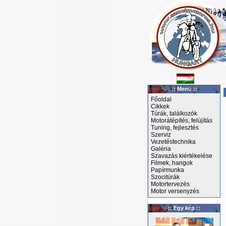
:: Menü ::
Főoldal
Cikkek
Túrák, találkozók
Motorátépítés, felújítás
Tuning, fejlesztés
Szerviz
Vezetéstechnika
Galéria
Szavazás kiértékelése
Filmek, hangok
Papírmunka
Szocitúrák
Motortervezés
Motor versenyzés
:: Egy kép ::