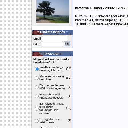
motoros L.Bandi - 2008-11-14 23
Nitro N-311 V "kék-fehér-fekete"
karcmentes, szinte teljesen új, 1
16 000 Ft. Kérésre képet tudok k
:: Címlista belépés ::
email:
pass:
:: Szavazás ::
Milyen hatással van rád a
benzináresés?
Imádkozom, hogy
(61)
tavaszig kitartson
Már a kád is csurig
(10)
benzinnel
Eladtam az összes
(2)
MOL részvényemet
Hosszabb nyári
(4)
túrákat szervezek
Ez hülyeség, most
is 5ezerért
(33)
tankoltam, mint
máskor
Ez egy ilyen év,
(3)
folyton esik