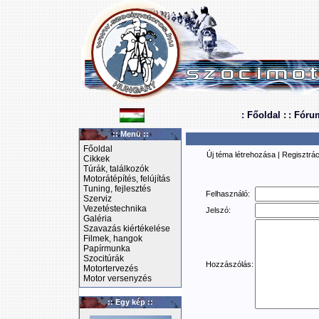
: Főoldal :
: Fóru
:: Menü ::
Főoldal
Új téma létrehozása
|
Regisztrác
Cikkek
Túrák, találkozók
Motorátépítés, felújítás
Tuning, fejlesztés
Felhasználó:
Szerviz
Vezetéstechnika
Jelszó:
Galéria
Szavazás kiértékelése
Filmek, hangok
Papírmunka
Szocitúrák
Hozzászólás:
Motortervezés
Motor versenyzés
:: Egy kép ::