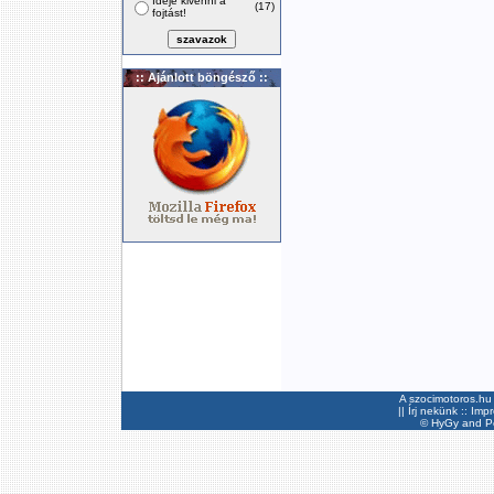
Ideje kivenni a
(17)
fojtást!
:: Ajánlott böngésző ::
A szocimotoros.hu 
||
Írj nekünk
::
Imp
©
HyGy
and Pee