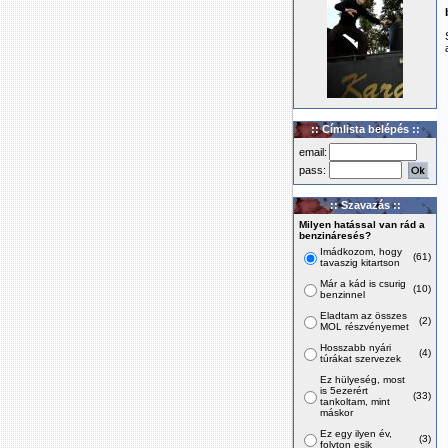
:: Címlista belépés ::
email:
pass:
:: Szavazás ::
Milyen hatással van rád a
benzináresés?
Imádkozom, hogy
(61)
tavaszig kitartson
Már a kád is csurig
(10)
benzinnel
Eladtam az összes
(2)
MOL részvényemet
Hosszabb nyári
(4)
túrákat szervezek
Ez hülyeség, most
is 5ezerért
(33)
tankoltam, mint
máskor
Ez egy ilyen év,
(3)
folyton esik