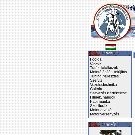
:: Menü ::
Főoldal
Cikkek
Túrák, találkozók
Motorátépítés, felújítás
Tuning, fejlesztés
Szerviz
Vezetéstechnika
Galéria
Szavazás kiértékelése
Filmek, hangok
Papírmunka
Szocitúrák
Motortervezés
Motor versenyzés
:: Egy kép ::