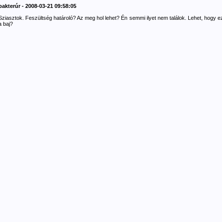
bakterúr - 2008-03-21 09:58:05
Sziasztok. Feszültség határoló? Az meg hol lehet? Én semmi ilyet nem találok. Lehet, hogy e
a baj?