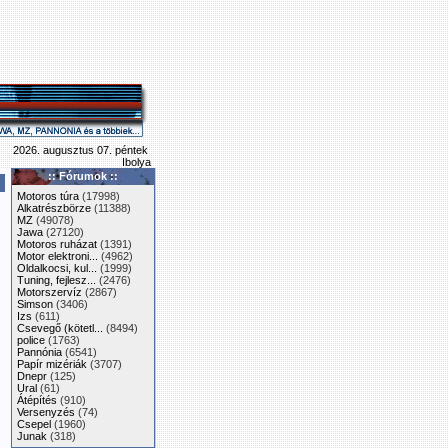
2026. augusztus 07. péntek
Ibolya
:: Fórumok ::
Motoros túra
(17998)
Alkatrészbörze
(11388)
MZ
(49078)
Jawa
(27120)
Motoros ruházat
(1391)
Motor elektroni...
(4962)
Oldalkocsi, kul...
(1999)
Tuning, fejlesz...
(2476)
Motorszervíz
(2867)
Simson
(3406)
Izs
(611)
Csevegő (kötetl...
(8494)
police
(1763)
Pannónia
(6541)
Papír mizériák
(3707)
Dnepr
(125)
Ural
(61)
Átépítés
(910)
Versenyzés
(74)
Csepel
(1960)
Junak
(318)