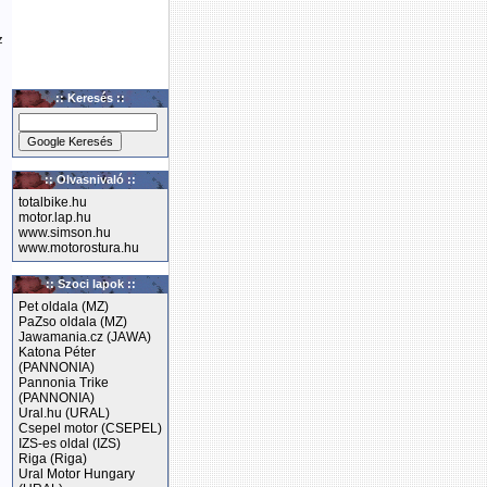
z
:: Keresés ::
:: Olvasnivaló ::
totalbike.hu
motor.lap.hu
www.simson.hu
www.motorostura.hu
:: Szoci lapok ::
Pet oldala (MZ)
PaZso oldala (MZ)
Jawamania.cz (JAWA)
Katona Péter
(PANNONIA)
Pannonia Trike
(PANNONIA)
Ural.hu (URAL)
Csepel motor (CSEPEL)
IZS-es oldal (IZS)
Riga (Riga)
Ural Motor Hungary