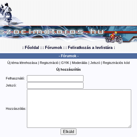
: Főoldal :
: Fórumok :
: Feliratkozás a levlistára :
- Fórumok -
Új téma létrehozása
|
Regisztráció
|
GYIK
|
Moderálás
|
Jelszó
|
Regisztrációs kód
Új hozzászólás
Felhasználó:
Jelszó:
Hozzászólás: