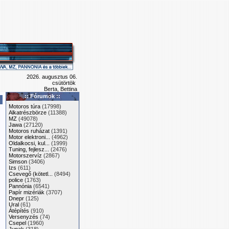
2026. augusztus 06.
csütörtök
Berta, Bettina
:: Fórumok ::
Motoros túra
(17998)
Alkatrészbörze
(11388)
MZ
(49078)
Jawa
(27120)
Motoros ruházat
(1391)
Motor elektroni...
(4962)
Oldalkocsi, kul...
(1999)
Tuning, fejlesz...
(2476)
Motorszervíz
(2867)
Simson
(3406)
Izs
(611)
Csevegő (kötetl...
(8494)
police
(1763)
Pannónia
(6541)
Papír mizériák
(3707)
Dnepr
(125)
Ural
(61)
Átépítés
(910)
Versenyzés
(74)
Csepel
(1960)