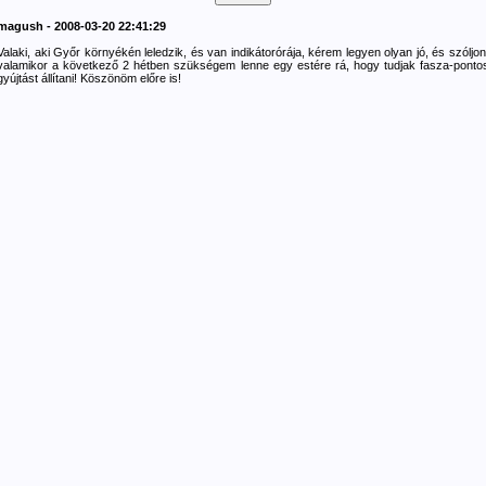
magush - 2008-03-20 22:41:29
Valaki, aki Győr környékén leledzik, és van indikátorórája, kérem legyen olyan jó, és szóljon
valamikor a következő 2 hétben szükségem lenne egy estére rá, hogy tudjak fasza-ponto
gyújtást állítani! Köszönöm előre is!