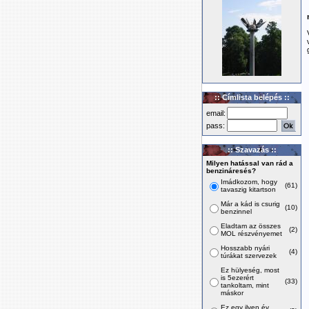
:: Címlista belépés ::
email:
pass:
:: Szavazás ::
Milyen hatással van rád a
benzináresés?
Imádkozom, hogy
(61)
tavaszig kitartson
Már a kád is csurig
(10)
benzinnel
Eladtam az összes
(2)
MOL részvényemet
Hosszabb nyári
(4)
túrákat szervezek
Ez hülyeség, most
is 5ezerért
(33)
tankoltam, mint
máskor
Ez egy ilyen év,