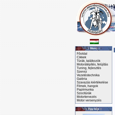
:: Menü ::
Főoldal
Cikkek
Túrák, találkozók
Motorátépítés, felújítás
Tuning, fejlesztés
Szerviz
Vezetéstechnika
Galéria
Szavazás kiértékelése
Filmek, hangok
Papírmunka
Szocitúrák
Motortervezés
Motor versenyzés
:: Egy kép ::