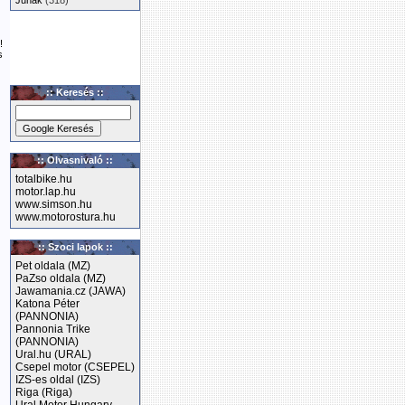
Junak
(318)
!
s
:: Keresés ::
:: Olvasnivaló ::
totalbike.hu
motor.lap.hu
www.simson.hu
www.motorostura.hu
:: Szoci lapok ::
Pet oldala (MZ)
PaZso oldala (MZ)
Jawamania.cz (JAWA)
Katona Péter
(PANNONIA)
Pannonia Trike
(PANNONIA)
Ural.hu (URAL)
Csepel motor (CSEPEL)
IZS-es oldal (IZS)
Riga (Riga)