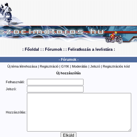
: Főoldal :
: Fórumok :
: Feliratkozás a levlistára :
- Fórumok -
Új téma létrehozása
|
Regisztráció
|
GYIK
|
Moderálás
|
Jelszó
|
Regisztrációs kód
Új hozzászólás
Felhasználó:
Jelszó:
Hozzászólás: