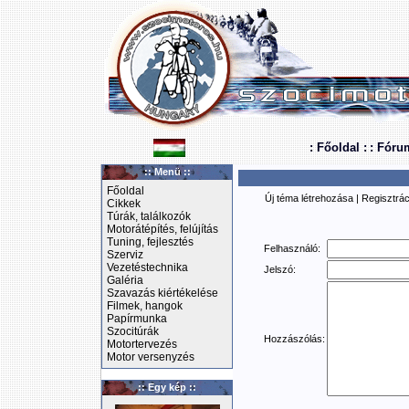
: Főoldal :
: Fóru
:: Menü ::
Főoldal
Új téma létrehozása
|
Regisztrác
Cikkek
Túrák, találkozók
Motorátépítés, felújítás
Tuning, fejlesztés
Felhasználó:
Szerviz
Vezetéstechnika
Jelszó:
Galéria
Szavazás kiértékelése
Filmek, hangok
Papírmunka
Szocitúrák
Hozzászólás:
Motortervezés
Motor versenyzés
:: Egy kép ::