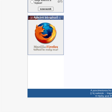
Ideje kivenni a
(17)
fojtást!
:: Ajánlott böngésző ::
A szocimotoros.hu 
||
Írj nekünk
::
Imp
©
HyGy
and Pee