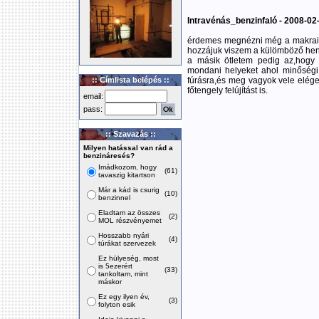
Intravénás_benzinfaló - 2008-02
érdemes megnézni még a makrai m
hozzájuk viszem a külömböző henge
a másik ötletem pedig az,hogy
mondani helyeket ahol minőségi
:: Címlista belépés ::
fúrásra,és meg vagyok vele elég
főtengely felújítást is.
email:
pass:
:: Szavazás ::
Milyen hatással van rád a
benzináresés?
Imádkozom, hogy
(61)
tavaszig kitartson
Már a kád is csurig
(10)
benzinnel
Eladtam az összes
(2)
MOL részvényemet
Hosszabb nyári
(4)
túrákat szervezek
Ez hülyeség, most
is 5ezerért
(33)
tankoltam, mint
máskor
Ez egy ilyen év,
(3)
folyton esik