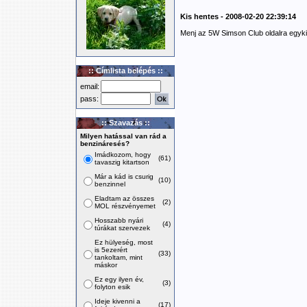
Kis hentes - 2008-02-20 22:39:14
Menj az 5W Simson Club oldalra egykiss
:: Címlista belépés ::
email:
pass:
:: Szavazás ::
Milyen hatással van rád a
benzináresés?
Imádkozom, hogy
(61)
tavaszig kitartson
Már a kád is csurig
(10)
benzinnel
Eladtam az összes
(2)
MOL részvényemet
Hosszabb nyári
(4)
túrákat szervezek
Ez hülyeség, most
is 5ezerért
(33)
tankoltam, mint
máskor
Ez egy ilyen év,
(3)
folyton esik
Ideje kivenni a
(17)