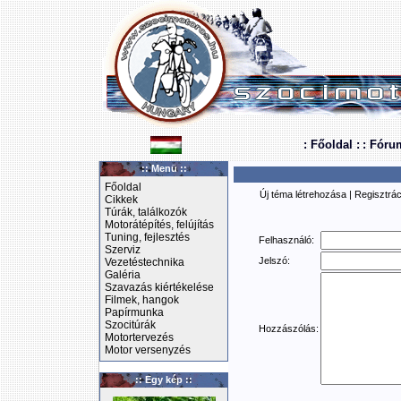
: Főoldal :
: Fóru
:: Menü ::
Főoldal
Új téma létrehozása
|
Regisztrác
Cikkek
Túrák, találkozók
Motorátépítés, felújítás
Tuning, fejlesztés
Felhasználó:
Szerviz
Jelszó:
Vezetéstechnika
Galéria
Szavazás kiértékelése
Filmek, hangok
Papírmunka
Szocitúrák
Hozzászólás:
Motortervezés
Motor versenyzés
:: Egy kép ::