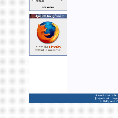
fojtást!
:: Ajánlott böngésző ::
A szocimotoros.hu 
||
Írj nekünk
::
Imp
©
HyGy
and Pee