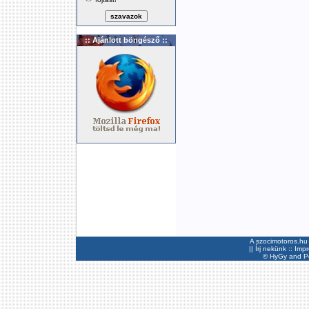
:: Ajánlott böngésző ::
A szocimotoros.hu 
||
Írj nekünk
::
Imp
©
HyGy
and Pee