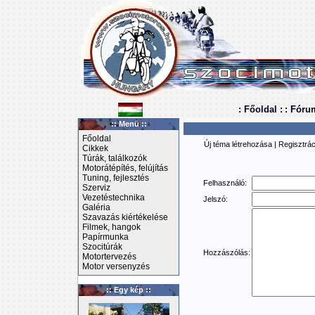
: Főoldal :
: Fóru
:: Menü ::
Főoldal
Új téma létrehozása
|
Regisztrác
Cikkek
Túrák, találkozók
Motorátépítés, felújítás
Tuning, fejlesztés
Felhasználó:
Szerviz
Vezetéstechnika
Jelszó:
Galéria
Szavazás kiértékelése
Filmek, hangok
Papírmunka
Szocitúrák
Hozzászólás:
Motortervezés
Motor versenyzés
:: Egy kép ::