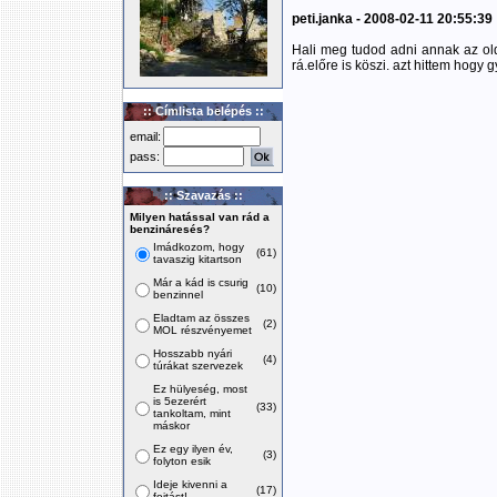
peti.janka - 2008-02-11 20:55:39
Hali meg tudod adni annak az olda
rá.előre is köszi. azt hittem hogy g
:: Címlista belépés ::
email:
pass:
:: Szavazás ::
Milyen hatással van rád a
benzináresés?
Imádkozom, hogy
(61)
tavaszig kitartson
Már a kád is csurig
(10)
benzinnel
Eladtam az összes
(2)
MOL részvényemet
Hosszabb nyári
(4)
túrákat szervezek
Ez hülyeség, most
is 5ezerért
(33)
tankoltam, mint
máskor
Ez egy ilyen év,
(3)
folyton esik
Ideje kivenni a
(17)
fojtást!