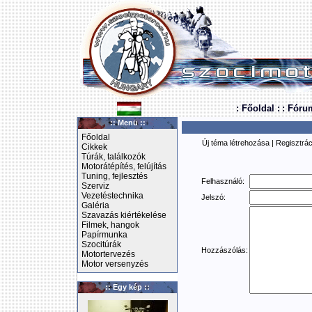
: Főoldal :
: Fóru
:: Menü ::
Főoldal
Új téma létrehozása
|
Regisztrác
Cikkek
Túrák, találkozók
Motorátépítés, felújítás
Tuning, fejlesztés
Felhasználó:
Szerviz
Vezetéstechnika
Jelszó:
Galéria
Szavazás kiértékelése
Filmek, hangok
Papírmunka
Szocitúrák
Hozzászólás:
Motortervezés
Motor versenyzés
:: Egy kép ::