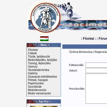
: Főoldal :
: Fóru
:: Menü ::
Főoldal
Új téma létrehozása
|
Regisztrác
Cikkek
Túrák, találkozók
Motorátépítés, felújítás
Tuning, fejlesztés
Felhasználó:
Szerviz
Vezetéstechnika
Jelszó:
Galéria
Szavazás kiértékelése
Filmek, hangok
Papírmunka
Szocitúrák
Hozzászólás:
Motortervezés
Motor versenyzés
:: Egy kép ::