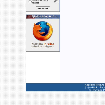
Ideje kivenni a
(17)
fojtást!
:: Ajánlott böngésző ::
A szocimotoros.hu 
||
Írj nekünk
::
Imp
©
HyGy
and Pee