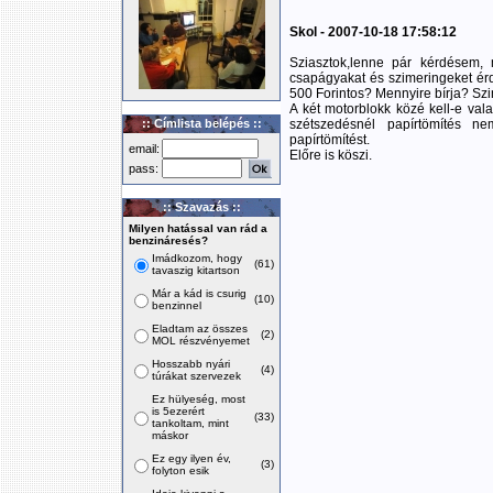
Skol - 2007-10-18 17:58:12
Sziasztok,lenne pár kérdésem, 
csapágyakat és szimeringeket é
500 Forintos? Mennyire bírja? Szi
A két motorblokk közé kell-e va
:: Címlista belépés ::
szétszedésnél papírtömítés n
papírtömítést.
email:
Előre is köszi.
pass:
:: Szavazás ::
Milyen hatással van rád a
benzináresés?
Imádkozom, hogy
(61)
tavaszig kitartson
Már a kád is csurig
(10)
benzinnel
Eladtam az összes
(2)
MOL részvényemet
Hosszabb nyári
(4)
túrákat szervezek
Ez hülyeség, most
is 5ezerért
(33)
tankoltam, mint
máskor
Ez egy ilyen év,
(3)
folyton esik