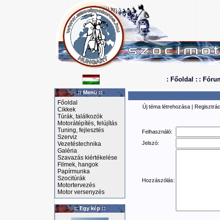
: Főoldal :
: Fóru
:: Menü ::
Főoldal
Új téma létrehozása
|
Regisztrác
Cikkek
Túrák, találkozók
Motorátépítés, felújítás
Tuning, fejlesztés
Felhasználó:
Szerviz
Jelszó:
Vezetéstechnika
Galéria
Szavazás kiértékelése
Filmek, hangok
Papírmunka
Szocitúrák
Hozzászólás:
Motortervezés
Motor versenyzés
:: Egy kép ::