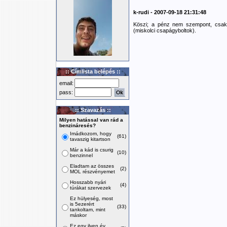
k-rudi - 2007-09-18 21:31:48
Köszi; a pénz nem szempont, csak 
(miskolci csapágyboltok).
:: Címlista belépés ::
email:
pass:
:: Szavazás ::
Milyen hatással van rád a
benzináresés?
Imádkozom, hogy
(61)
tavaszig kitartson
Már a kád is csurig
(10)
benzinnel
Eladtam az összes
(2)
MOL részvényemet
Hosszabb nyári
(4)
túrákat szervezek
Ez hülyeség, most
is 5ezerért
(33)
tankoltam, mint
máskor
Ez egy ilyen év,