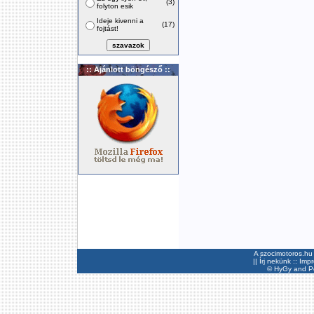
(3)
folyton esik
Ideje kivenni a
(17)
fojtást!
:: Ajánlott böngésző ::
A szocimotoros.hu 
||
Írj nekünk
::
Imp
©
HyGy
and Pee