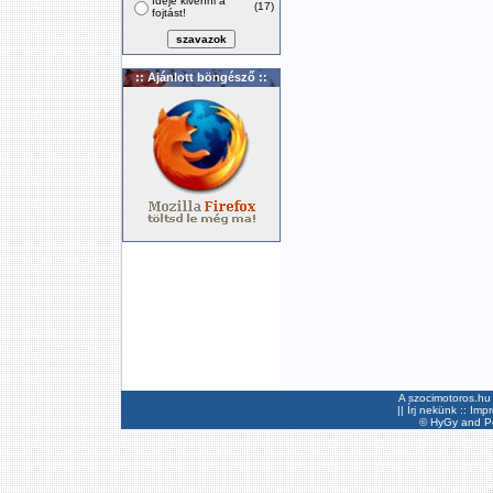
Ideje kivenni a
(17)
fojtást!
:: Ajánlott böngésző ::
A szocimotoros.hu 
||
Írj nekünk
::
Imp
©
HyGy
and Pee