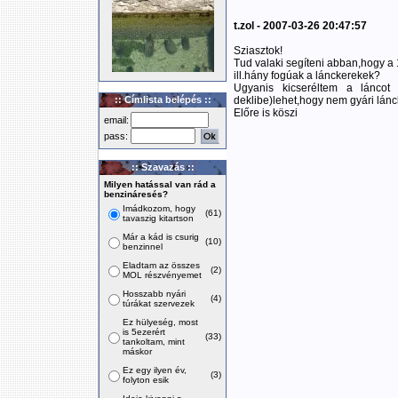
t.zol - 2007-03-26 20:47:57
Sziasztok!
Tud valaki segíteni abban,hogy a
ill.hány fogúak a lánckerekek?
Ugyanis kicseréltem a láncot
:: Címlista belépés ::
deklibe)lehet,hogy nem gyári lán
Előre is köszi
email:
pass:
:: Szavazás ::
Milyen hatással van rád a
benzináresés?
Imádkozom, hogy
(61)
tavaszig kitartson
Már a kád is csurig
(10)
benzinnel
Eladtam az összes
(2)
MOL részvényemet
Hosszabb nyári
(4)
túrákat szervezek
Ez hülyeség, most
is 5ezerért
(33)
tankoltam, mint
máskor
Ez egy ilyen év,
(3)
folyton esik