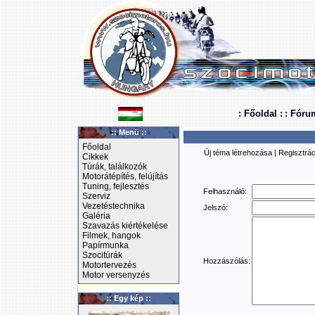
: Főoldal :
: Fóru
:: Menü ::
Főoldal
Új téma létrehozása
|
Regisztrác
Cikkek
Túrák, találkozók
Motorátépítés, felújítás
Tuning, fejlesztés
Felhasználó:
Szerviz
Vezetéstechnika
Jelszó:
Galéria
Szavazás kiértékelése
Filmek, hangok
Papírmunka
Szocitúrák
Hozzászólás:
Motortervezés
Motor versenyzés
:: Egy kép ::