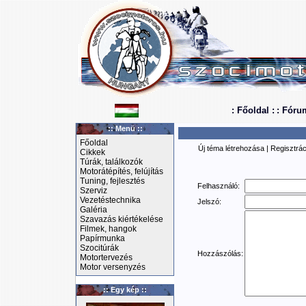
: Főoldal :
: Fóru
:: Menü ::
Főoldal
Új téma létrehozása
|
Regisztrác
Cikkek
Túrák, találkozók
Motorátépítés, felújítás
Tuning, fejlesztés
Felhasználó:
Szerviz
Vezetéstechnika
Jelszó:
Galéria
Szavazás kiértékelése
Filmek, hangok
Papírmunka
Szocitúrák
Hozzászólás:
Motortervezés
Motor versenyzés
:: Egy kép ::