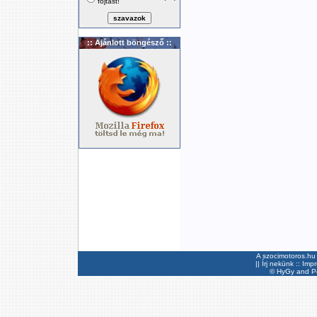
fojtást!
:: Ajánlott böngésző ::
A szocimotoros.hu 
||
Írj nekünk
::
Imp
©
HyGy
and Pee