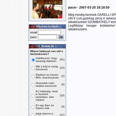
pucer - 2007-03-20 18:18:50
Még mindig keresek GARELLI 
(49.9 ccm,gyárilag piros,4 seb
alkatrészeket SZOMBATHELY körn
Legfőképp henger érdekelne! 
:: Címlista belépés ::
alkatrészekre.
email:
pass:
:: Szavazás ::
Milyen hatással van rád a
benzináresés?
Imádkozom, hogy
(61)
tavaszig kitartson
Már a kád is csurig
(10)
benzinnel
Eladtam az összes
(2)
MOL részvényemet
Hosszabb nyári
(4)
túrákat szervezek
Ez hülyeség, most
is 5ezerért
(33)
tankoltam, mint
máskor
Ez egy ilyen év,
(3)
folyton esik
Ideje kivenni a
(17)