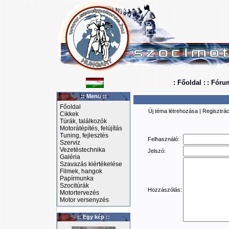
: Főoldal :
: Fóru
:: Menü ::
Főoldal
Új téma létrehozása
|
Regisztrác
Cikkek
Túrák, találkozók
Motorátépítés, felújítás
Tuning, fejlesztés
Felhasználó:
Szerviz
Vezetéstechnika
Jelszó:
Galéria
Szavazás kiértékelése
Filmek, hangok
Papírmunka
Szocitúrák
Hozzászólás:
Motortervezés
Motor versenyzés
:: Egy kép ::