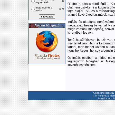
(3)
folyton esik
Olajból normális minőségű 1:40-es
olaj nem csökkenti a kopást/súrl
Ideje kivenni a
(17)
fojtást!
fajta olajjal 1:70-es a műszakila
arányú keveréket használok. (saj
Indítási és alapjárati nehézséget
megszakító hézag be van állítva a
:: Ajánlott böngésző ::
megbízhatóak manapság, szóval az
is rendben legyen.
Tehát ha sűrítés van, benzin van,
már lehet finomítani a karburátor
tartani, mert menet közben a kül
hogy hol kevés, hol sok a benzin 
Optimális esetben a hideg moto
legnagyobb hidegben is. Melege
keverék esetén sem.
A szocimotoros.hu 
||
Írj nekünk
::
Imp
©
HyGy
and Pee