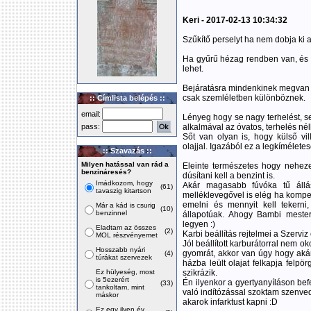
Keri - 2017-02-13 10:34:32
Szűkítő perselyt ha nem dobja ki 
Ha gyűrű hézag rendben van, és 
lehet.
Bejáratásra mindenkinek megvan a
csak szemléletben különböznek.
:: Címlista belépés ::
email:
Lényeg hogy se nagy terhelést, se
pass:
alkalmával az óvatos, terhelés nélk
Sőt van olyan is, hogy külső vill
olajjal. Igazából ez a legkímélete
:: Szavazás ::
Milyen hatással van rád a
Eleinte természetes hogy neheze
benzináresés?
dúsítani kell a benzint is.
Imádkozom, hogy
Akár magasabb fúvóka tű állás
(61)
tavaszig kitartson
melléklevegővel is elég ha kompen
emelni és mennyit kell tekern
Már a kád is csurig
(10)
benzinnel
állapotúak. Ahogy Bambi mester
legyen :)
Eladtam az összes
(2)
Karbi beállítás rejtelmei a Szerviz
MOL részvényemet
Jól beállított karburátorral nem o
Hosszabb nyári
gyomrát, akkor van úgy hogy akárm
(4)
túrákat szervezek
házba leült olajat felkapja felpö
Ez hülyeség, most
szikrázik.
is 5ezerért
Én ilyenkor a gyertyanyíláson be
(33)
tankoltam, mint
való indítózással szoktam szenved
máskor
akarok infarktust kapni :D
Ez egy ilyen év,