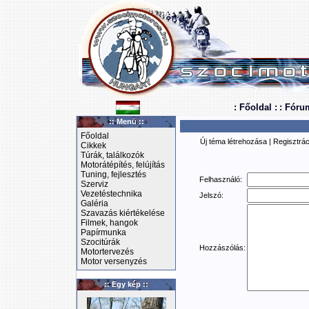
: Főoldal :
: Fóru
:: Menü ::
Főoldal
Új téma létrehozása
|
Regisztrác
Cikkek
Túrák, találkozók
Motorátépítés, felújítás
Tuning, fejlesztés
Felhasználó:
Szerviz
Vezetéstechnika
Jelszó:
Galéria
Szavazás kiértékelése
Filmek, hangok
Papírmunka
Szocitúrák
Hozzászólás:
Motortervezés
Motor versenyzés
:: Egy kép ::