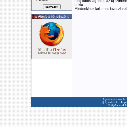
még tartósság terén az új szime
bukta..
Mindenkinek kellemes tavaszias és
:: Ajánlott böngésző ::
A szocimotoros.hu 
||
Írj nekünk
::
Imp
©
HyGy
and Pee