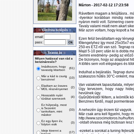
Márton - 2017-02-12 17:23:58
Rávettem magam a felújításra.. már
-ilyenkor korábban mindig neki
nyáron meló volt. Szimering csere
Tavaly valami miatt nem akart sike
:: Címlista belépés ::
Már azon voltam, hogy kopott a h
email:
Ezen felül bevállaltam egy lényegi 
pass:
főtengelyhez így most 25x35x7-es
250-es ETZ-ről van szó. Tegnap ra
Majd 5-10 perc után ki is dobta m
:: Szavazás ::
Semmi eredmény- pedig az előző cs
Milyen hatással van rád a
De bizonyos, hogy az alapjárat hi
benzináresés?
A töltés sem volt elégséges és töb
Imádkozom, hogy
(61)
tavaszig kitartson
Indulhat a bejáratás. Tegnap dur
szakaszos hűtés 30°C-onként, majd
Már a kád is csurig
(10)
benzinnel
Van valakinek tapasztalata, milye
Eladtam az összes
(2)
Úgy tervezem, hogy nagy hideg
MOL részvényemet
hevülnek úgy.
Hosszabb nyári
(4)
Gyűrűtöréstől féltem, a leömlők kö
túrákat szervezek
Benzines fürdő, majd pormentesen 
Ez hülyeség, most
is 5ezerért
A nehezén úgy érzem túl vagyok.
(33)
tankoltam, mint
Már csak arra kell figyelni, hogy 
máskor
http://www.szocimotoros.hu/hu/fo
Ez egy ilyen év,
-oldalt olvasva még biztosan les
(3)
folyton esik
-ezeket a sorokat a tuning fejles
Ideje kivenni a
(17)
fojtást!