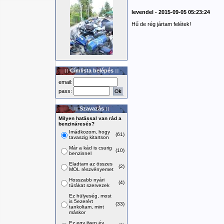
levendel - 2015-09-05 05:23:24
Hű de rég jártam felétek!
:: Címlista belépés ::
email:
pass:
:: Szavazás ::
Milyen hatással van rád a
benzináresés?
Imádkozom, hogy
(61)
tavaszig kitartson
Már a kád is csurig
(10)
benzinnel
Eladtam az összes
(2)
MOL részvényemet
Hosszabb nyári
(4)
túrákat szervezek
Ez hülyeség, most
is 5ezerért
(33)
tankoltam, mint
máskor
Ez egy ilyen év,