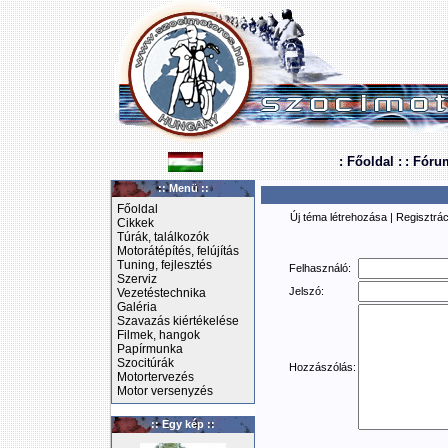
: Főoldal :
: Fóru
:: Menü ::
Főoldal
Új téma létrehozása
|
Regisztrác
Cikkek
Túrák, találkozók
Motorátépítés, felújítás
Tuning, fejlesztés
Felhasználó:
Szerviz
Jelszó:
Vezetéstechnika
Galéria
Szavazás kiértékelése
Filmek, hangok
Papírmunka
Szocitúrák
Hozzászólás:
Motortervezés
Motor versenyzés
:: Egy kép ::