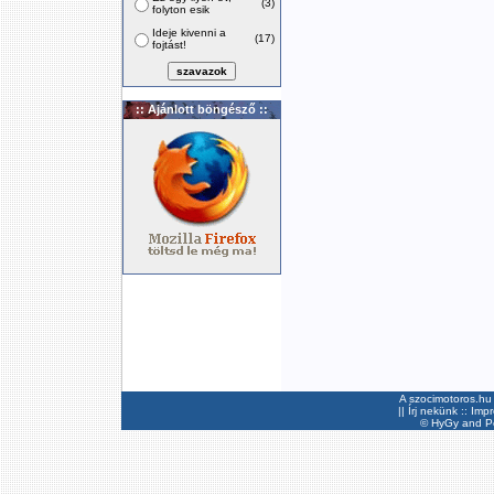
(3)
folyton esik
Ideje kivenni a
(17)
fojtást!
:: Ajánlott böngésző ::
A szocimotoros.hu 
||
Írj nekünk
::
Imp
©
HyGy
and Pee