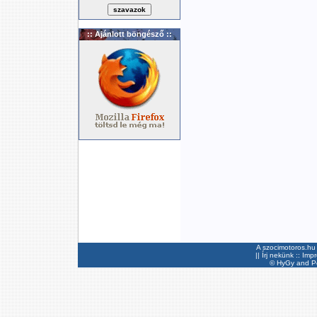
:: Ajánlott böngésző ::
A szocimotoros.hu 
||
Írj nekünk
::
Imp
©
HyGy
and Pee