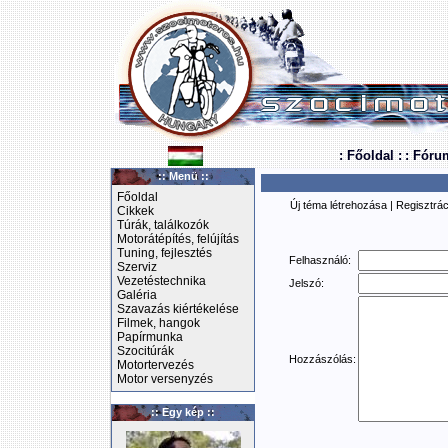
: Főoldal :
: Fóru
:: Menü ::
Főoldal
Új téma létrehozása
|
Regisztrác
Cikkek
Túrák, találkozók
Motorátépítés, felújítás
Tuning, fejlesztés
Felhasználó:
Szerviz
Vezetéstechnika
Jelszó:
Galéria
Szavazás kiértékelése
Filmek, hangok
Papírmunka
Szocitúrák
Hozzászólás:
Motortervezés
Motor versenyzés
:: Egy kép ::