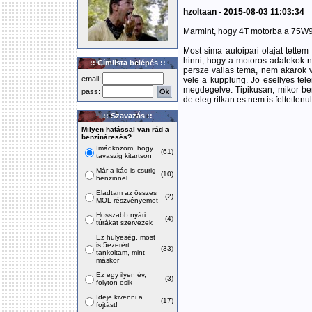
hzoltaan - 2015-08-03 11:03:34
Marmint, hogy 4T motorba a 75W
Most sima autoipari olajat tettem
hinni, hogy a motoros adalekok n
:: Címlista belépés ::
persze vallas tema, nem akarok vit
email:
vele a kupplung. Jo esellyes tel
megdegelve. Tipikusan, mikor be
pass:
de eleg ritkan es nem is feltetlenu
:: Szavazás ::
Milyen hatással van rád a
benzináresés?
Imádkozom, hogy
(61)
tavaszig kitartson
Már a kád is csurig
(10)
benzinnel
Eladtam az összes
(2)
MOL részvényemet
Hosszabb nyári
(4)
túrákat szervezek
Ez hülyeség, most
is 5ezerért
(33)
tankoltam, mint
máskor
Ez egy ilyen év,
(3)
folyton esik
Ideje kivenni a
(17)
fojtást!