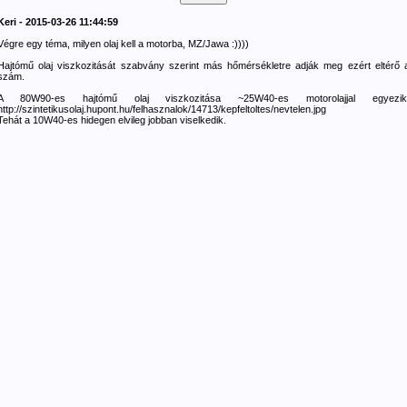
Keri - 2015-03-26 11:44:59
Végre egy téma, milyen olaj kell a motorba, MZ/Jawa :))))
Hajtómű olaj viszkozitását szabvány szerint más hőmérsékletre adják meg ezért eltérő 
szám.
A 80W90-es hajtómű olaj viszkozitása ~25W40-es motorolajjal egyezik
http://szintetikusolaj.hupont.hu/felhasznalok/14713/kepfeltoltes/nevtelen.jpg
Tehát a 10W40-es hidegen elvileg jobban viselkedik.