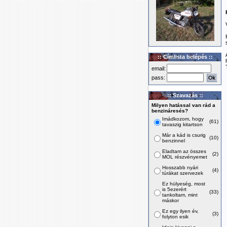
:: Címlista belépés ::
email:
pass:
:: Szavazás ::
Milyen hatással van rád a
benzináresés?
Imádkozom, hogy
(61)
tavaszig kitartson
Már a kád is csurig
(10)
benzinnel
Eladtam az összes
(2)
MOL részvényemet
Hosszabb nyári
(4)
túrákat szervezek
Ez hülyeség, most
is 5ezerért
(33)
tankoltam, mint
máskor
Ez egy ilyen év,
(3)
folyton esik