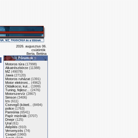
2026. augusztus 06.
csütörtök
Berta, Bettina
:: Fórumok ::
Motoros túra
(17998)
Alkatrészbörze
(11388)
MZ
(49078)
Jawa
(27120)
Motoros ruházat
(1391)
Motor elektroni...
(4962)
Oldalkocsi, kul...
(1999)
Tuning, fejlesz...
(2476)
Motorszervíz
(2867)
Simson
(3406)
Izs
(611)
Csevegő (kötetl...
(8494)
police
(1763)
Pannónia
(6541)
Papír mizériák
(3707)
Dnepr
(125)
Ural
(61)
Átépítés
(910)
Versenyzés
(74)
Csepel
(1960)