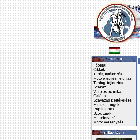
:: Menü ::
Főoldal
Cikkek
Túrák, találkozók
Motorátépítés, felújítás
Tuning, fejlesztés
Szerviz
Vezetéstechnika
Galéria
Szavazás kiértékelése
Filmek, hangok
Papírmunka
Szocitúrák
Motortervezés
Motor versenyzés
:: Egy kép ::