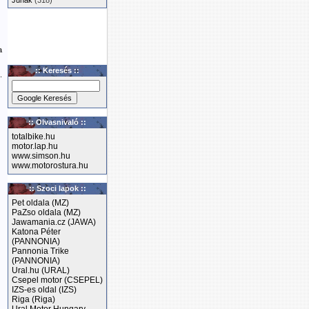
Junak
(318)
a
:: Keresés ::
.
:: Olvasnivaló ::
totalbike.hu
motor.lap.hu
www.simson.hu
www.motorostura.hu
:: Szoci lapok ::
Pet oldala (MZ)
PaZso oldala (MZ)
Jawamania.cz (JAWA)
Katona Péter
(PANNONIA)
Pannonia Trike
(PANNONIA)
Ural.hu (URAL)
Csepel motor (CSEPEL)
IZS-es oldal (IZS)
Riga (Riga)