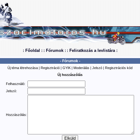
: Főoldal :
: Fórumok :
: Feliratkozás a levlistára :
- Fórumok -
Új téma létrehozása
|
Regisztráció
|
GYIK
|
Moderálás
|
Jelszó
|
Regisztrációs kód
Új hozzászólás
Felhasználó:
Jelszó:
Hozzászólás: