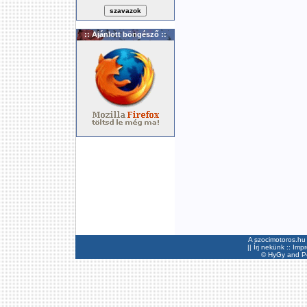
:: Ajánlott böngésző ::
A szocimotoros.hu 
||
Írj nekünk
::
Imp
©
HyGy
and Pee