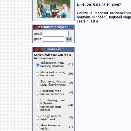
Keri - 2015-03-25 19:40:07
Persze a tescosat mindenképpen
normális minőségű hajtómű olajja
cserélni azt is.
:: Címlista belépés ::
email:
pass:
:: Szavazás ::
Milyen hatással van rád a
benzináresés?
Imádkozom, hogy
(61)
tavaszig kitartson
Már a kád is csurig
(10)
benzinnel
Eladtam az összes
(2)
MOL részvényemet
Hosszabb nyári
(4)
túrákat szervezek
Ez hülyeség, most
is 5ezerért
(33)
tankoltam, mint
máskor
Ez egy ilyen év,
(3)
folyton esik
Ideje kivenni a
(17)
fojtást!