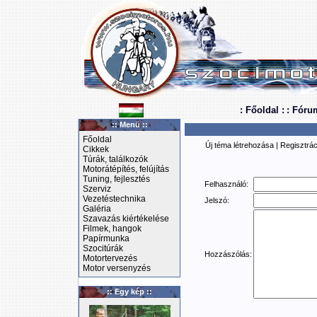
: Főoldal :
: Fóru
:: Menü ::
Főoldal
Új téma létrehozása
|
Regisztrác
Cikkek
Túrák, találkozók
Motorátépítés, felújítás
Tuning, fejlesztés
Felhasználó:
Szerviz
Vezetéstechnika
Jelszó:
Galéria
Szavazás kiértékelése
Filmek, hangok
Papírmunka
Szocitúrák
Hozzászólás:
Motortervezés
Motor versenyzés
:: Egy kép ::