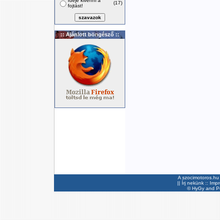
Ideje kivenni a
(17)
fojtást!
:: Ajánlott böngésző ::
A szocimotoros.hu 
||
Írj nekünk
::
Imp
©
HyGy
and Pee