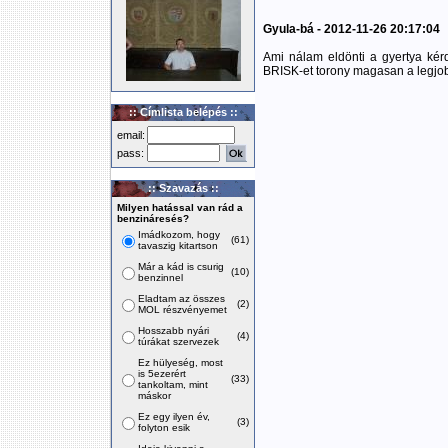
Gyula-bá - 2012-11-26 20:17:04
Ami nálam eldönti a gyertya kér
BRISK-et torony magasan a legjo
:: Címlista belépés ::
email:
pass:
:: Szavazás ::
Milyen hatással van rád a
benzináresés?
Imádkozom, hogy
(61)
tavaszig kitartson
Már a kád is csurig
(10)
benzinnel
Eladtam az összes
(2)
MOL részvényemet
Hosszabb nyári
(4)
túrákat szervezek
Ez hülyeség, most
is 5ezerért
(33)
tankoltam, mint
máskor
Ez egy ilyen év,
(3)
folyton esik