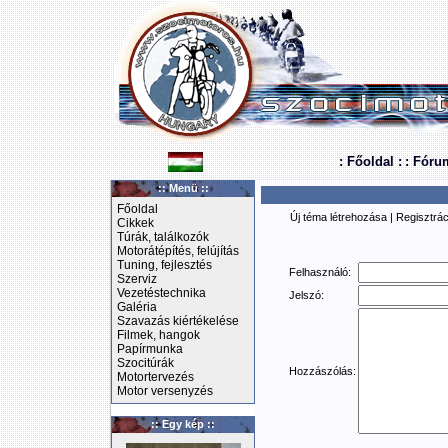
: Főoldal :
: Fóru
:: Menü ::
Főoldal
Új téma létrehozása
|
Regisztrác
Cikkek
Túrák, találkozók
Motorátépítés, felújítás
Tuning, fejlesztés
Felhasználó:
Szerviz
Vezetéstechnika
Jelszó:
Galéria
Szavazás kiértékelése
Filmek, hangok
Papírmunka
Szocitúrák
Hozzászólás:
Motortervezés
Motor versenyzés
:: Egy kép ::