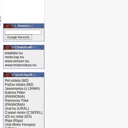
n
l
k
:: Keresés ::
:: Olvasnivaló ::
totalbike.hu
motor.lap.hu
www.simson.hu
www.motorostura.hu
:: Szoci lapok ::
Pet oldala (MZ)
PaZso oldala (MZ)
Jawamania.cz (JAWA)
Katona Péter
(PANNONIA)
Pannonia Trike
(PANNONIA)
Ural.hu (URAL)
Csepel motor (CSEPEL)
IZS-es oldal (IZS)
Riga (Riga)
Ural Motor Hungary