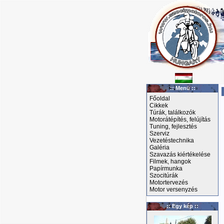
:: Menü ::
Főoldal
Cikkek
Túrák, találkozók
Motorátépítés, felújítás
Tuning, fejlesztés
Szerviz
Vezetéstechnika
Galéria
Szavazás kiértékelése
Filmek, hangok
Papírmunka
Szocitúrák
Motortervezés
Motor versenyzés
:: Egy kép ::