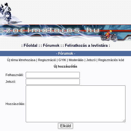
: Főoldal :
: Fórumok :
: Feliratkozás a levlistára :
- Fórumok -
Új téma létrehozása
|
Regisztráció
|
GYIK
|
Moderálás
|
Jelszó
|
Regisztrációs kód
Új hozzászólás
Felhasználó:
Jelszó:
Hozzászólás: