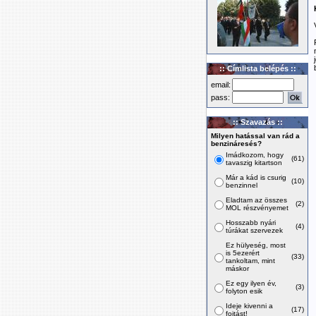
:: Címlista belépés ::
email:
pass:
:: Szavazás ::
Milyen hatással van rád a
benzináresés?
Imádkozom, hogy
(61)
tavaszig kitartson
Már a kád is csurig
(10)
benzinnel
Eladtam az összes
(2)
MOL részvényemet
Hosszabb nyári
(4)
túrákat szervezek
Ez hülyeség, most
is 5ezerért
(33)
tankoltam, mint
máskor
Ez egy ilyen év,
(3)
folyton esik
Ideje kivenni a
(17)
fojtást!