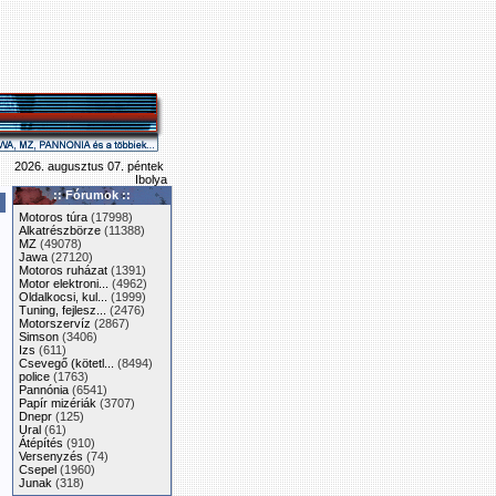
2026. augusztus 07. péntek
Ibolya
:: Fórumok ::
Motoros túra
(17998)
Alkatrészbörze
(11388)
MZ
(49078)
Jawa
(27120)
Motoros ruházat
(1391)
Motor elektroni...
(4962)
Oldalkocsi, kul...
(1999)
Tuning, fejlesz...
(2476)
Motorszervíz
(2867)
Simson
(3406)
Izs
(611)
Csevegő (kötetl...
(8494)
police
(1763)
Pannónia
(6541)
Papír mizériák
(3707)
Dnepr
(125)
Ural
(61)
Átépítés
(910)
Versenyzés
(74)
Csepel
(1960)
Junak
(318)