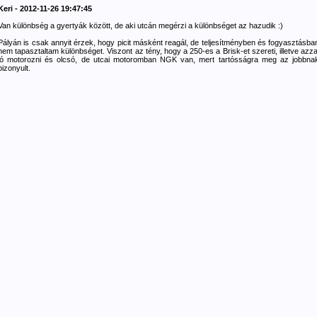
Keri - 2012-11-26 19:47:45
Van különbség a gyertyák között, de aki utcán megérzi a különbséget az hazudik :)
Pályán is csak annyit érzek, hogy picit másként reagál, de teljesítményben és fogyasztásba
nem tapasztaltam különbséget. Viszont az tény, hogy a 250-es a Brisk-et szereti, illetve azza
jó motorozni és olcsó, de utcai motoromban NGK van, mert tartósságra meg az jobbna
bizonyult.