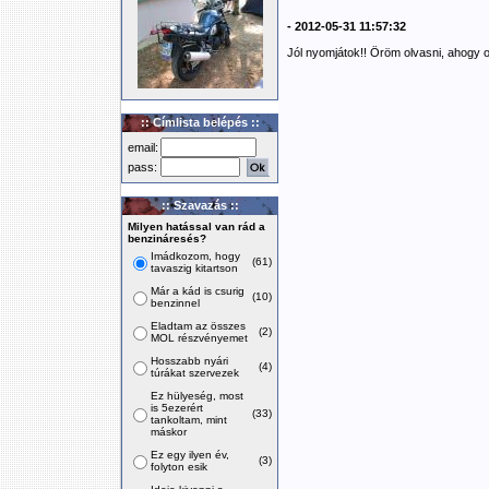
- 2012-05-31 11:57:32
Jól nyomjátok!! Öröm olvasni, ahogy o
:: Címlista belépés ::
email:
pass:
:: Szavazás ::
Milyen hatással van rád a
benzináresés?
Imádkozom, hogy
(61)
tavaszig kitartson
Már a kád is csurig
(10)
benzinnel
Eladtam az összes
(2)
MOL részvényemet
Hosszabb nyári
(4)
túrákat szervezek
Ez hülyeség, most
is 5ezerért
(33)
tankoltam, mint
máskor
Ez egy ilyen év,
(3)
folyton esik