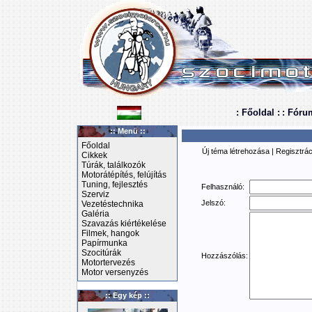
: Főoldal :
: Fóru
:: Menü ::
Főoldal
Új téma létrehozása
|
Regisztrác
Cikkek
Túrák, találkozók
Motorátépítés, felújítás
Tuning, fejlesztés
Felhasználó:
Szerviz
Jelszó:
Vezetéstechnika
Galéria
Szavazás kiértékelése
Filmek, hangok
Papírmunka
Szocitúrák
Hozzászólás:
Motortervezés
Motor versenyzés
:: Egy kép ::