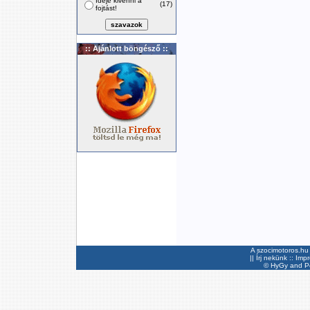
Ideje kivenni a
(17)
fojtást!
:: Ajánlott böngésző ::
A szocimotoros.hu 
||
Írj nekünk
::
Imp
©
HyGy
and Pee