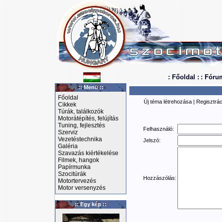
: Főoldal :
: Fóru
:: Menü ::
Főoldal
Új téma létrehozása
|
Regisztrác
Cikkek
Túrák, találkozók
Motorátépítés, felújítás
Tuning, fejlesztés
Felhasználó:
Szerviz
Vezetéstechnika
Jelszó:
Galéria
Szavazás kiértékelése
Filmek, hangok
Papírmunka
Szocitúrák
Hozzászólás:
Motortervezés
Motor versenyzés
:: Egy kép ::