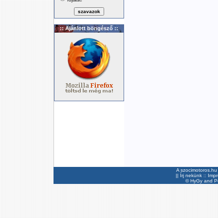
:: Ajánlott böngésző ::
A szocimotoros.hu 
||
Írj nekünk
::
Imp
©
HyGy
and Pee