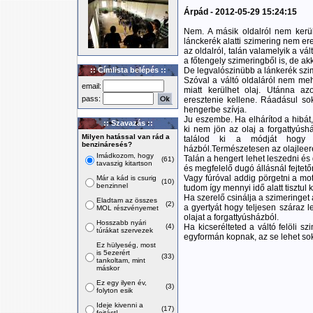
Árpád - 2012-05-29 15:24:15
Nem. A másik oldalról nem kerül
lánckerék alatti szimering nem ere
az oldalról, talán valamelyik a vál
a főtengely szimeringből is, de ak
:: Címlista belépés ::
De legvalószinübb a lánkerék szi
Szóval a váltó oldaláról nem mehe
email:
miatt kerülhet olaj. Utánna az
pass:
eresztenie kellene. Ráadásul so
hengerbe szívja.
Ju eszembe. Ha elhárítod a hibát,
:: Szavazás ::
ki nem jön az olaj a forgattyús
Milyen hatással van rád a
találod ki a módját hogy 
benzináresés?
házból.Természetesen az olajleere
Imádkozom, hogy
Talán a hengert lehet leszedni és 
(61)
tavaszig kitartson
és megfelelő dugó állásnál fejtetőre
Vagy fúróval addig pörgetni a mo
Már a kád is csurig
(10)
benzinnel
tudom így mennyi idő alatt tisztul 
Ha szerelő csinálja a szimeringet 
Eladtam az összes
(2)
a gyertyát hogy teljesen száraz 
MOL részvényemet
olajat a forgattyúsházból.
Hosszabb nyári
(4)
Ha kicserélteted a váltó felöli s
túrákat szervezek
egyformán kopnak, az se lehet sok
Ez hülyeség, most
is 5ezerért
(33)
tankoltam, mint
máskor
Ez egy ilyen év,
(3)
folyton esik
Ideje kivenni a
(17)
fojtást!