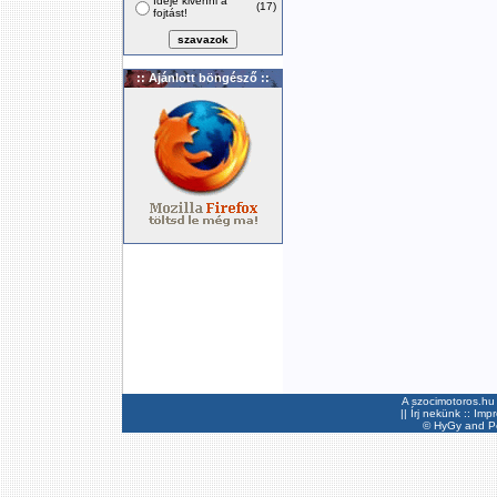
Ideje kivenni a
(17)
fojtást!
:: Ajánlott böngésző ::
A szocimotoros.hu 
||
Írj nekünk
::
Imp
©
HyGy
and Pee