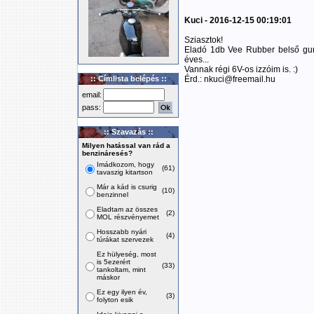
Kuci - 2016-12-15 00:19:01
Sziasztok!
Eladó 1db Vee Rubber belső gum
éves...
Vannak régi 6V-os izzóim is. :)
:: Címlista belépés ::
Érd.: nkuci@freemail.hu
email:
pass:
:: Szavazás ::
Milyen hatással van rád a
benzináresés?
Imádkozom, hogy
(61)
tavaszig kitartson
Már a kád is csurig
(10)
benzinnel
Eladtam az összes
(2)
MOL részvényemet
Hosszabb nyári
(4)
túrákat szervezek
Ez hülyeség, most
is 5ezerért
(33)
tankoltam, mint
máskor
Ez egy ilyen év,
(3)
folyton esik