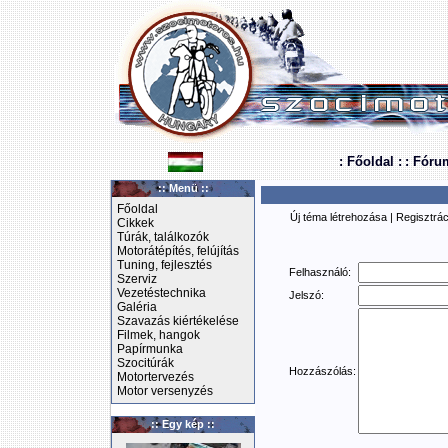
: Főoldal :
: Fóru
:: Menü ::
Főoldal
Új téma létrehozása
|
Regisztrác
Cikkek
Túrák, találkozók
Motorátépítés, felújítás
Tuning, fejlesztés
Felhasználó:
Szerviz
Vezetéstechnika
Jelszó:
Galéria
Szavazás kiértékelése
Filmek, hangok
Papírmunka
Szocitúrák
Hozzászólás:
Motortervezés
Motor versenyzés
:: Egy kép ::