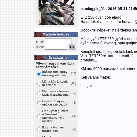
pandagyik_01 - 2016-05-31 21:5
ETZ 250 gyári dob eladó.
Ha érdekel valakit endre.horvat
Dobok fel képeket, ha érdekes leh
:: Címlista belépés ::
Más egyéb ETZ 250 gyári cuccok is
email:
gyári szinte új nyereg, opto gyújtá
pass:
Komplett újrafújt égszinkék tank é
Van TZR250re karbim vadi új. 
:: Szavazás ::
próbálni...
Milyen hatással van rád a
benzináresés?
KM óra 9000 párszáz kmel benne
Imádkozom, hogy
(61)
tavaszig kitartson
Kell valami írjatok.
Már a kád is csurig
(10)
benzinnel
haligali
Eladtam az összes
(2)
MOL részvényemet
Hosszabb nyári
(4)
túrákat szervezek
Ez hülyeség, most
is 5ezerért
(33)
tankoltam, mint
máskor
Ez egy ilyen év,
(3)
folyton esik