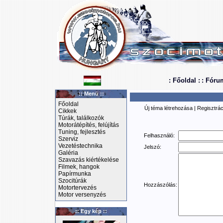
: Főoldal :
: Fóru
:: Menü ::
Főoldal
Új téma létrehozása
|
Regisztrác
Cikkek
Túrák, találkozók
Motorátépítés, felújítás
Tuning, fejlesztés
Felhasználó:
Szerviz
Vezetéstechnika
Jelszó:
Galéria
Szavazás kiértékelése
Filmek, hangok
Papírmunka
Szocitúrák
Hozzászólás:
Motortervezés
Motor versenyzés
:: Egy kép ::