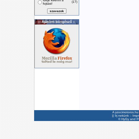
Ideje kivenni a
(17)
fojtást!
:: Ajánlott böngésző ::
A szocimotoros.hu 
||
Írj nekünk
::
Imp
©
HyGy
and Pee