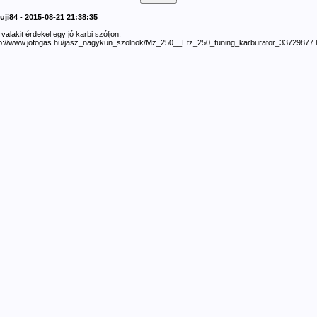
uji84 - 2015-08-21 21:38:35
valakit érdekel egy jó karbi szóljon.
tp://www.jofogas.hu/jasz_nagykun_szolnok/Mz_250__Etz_250_tuning_karburator_33729877.