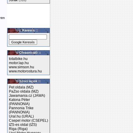
Junak
(318)
htm
:: Keresés ::
:: Olvasnivaló ::
totalbike.hu
motor.lap.hu
www.simson.hu
www.motorostura.hu
:: Szoci lapok ::
Pet oldala (MZ)
PaZso oldala (MZ)
Jawamania.cz (JAWA)
Katona Péter
(PANNONIA)
Pannonia Trike
(PANNONIA)
Ural.hu (URAL)
Csepel motor (CSEPEL)
IZS-es oldal (IZS)
Riga (Riga)