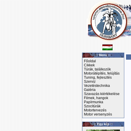
:: Menü ::
Főoldal
Cikkek
Túrák, találkozók
Motorátépítés, felújítás
Tuning, fejlesztés
Szerviz
Vezetéstechnika
Galéria
Szavazás kiértékelése
Filmek, hangok
Papírmunka
Szocitúrák
Motortervezés
Motor versenyzés
:: Egy kép ::