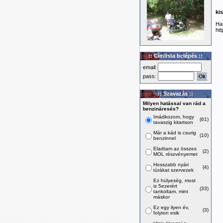
kis
Ha 
ht
:: Címlista belépés ::
email:
pass:
:: Szavazás ::
Milyen hatással van rád a
benzináresés?
Imádkozom, hogy
(61)
tavaszig kitartson
Már a kád is csurig
(10)
benzinnel
Eladtam az összes
(2)
MOL részvényemet
Hosszabb nyári
(4)
túrákat szervezek
Ez hülyeség, most
is 5ezerért
(33)
tankoltam, mint
máskor
Ez egy ilyen év,
(3)
folyton esik