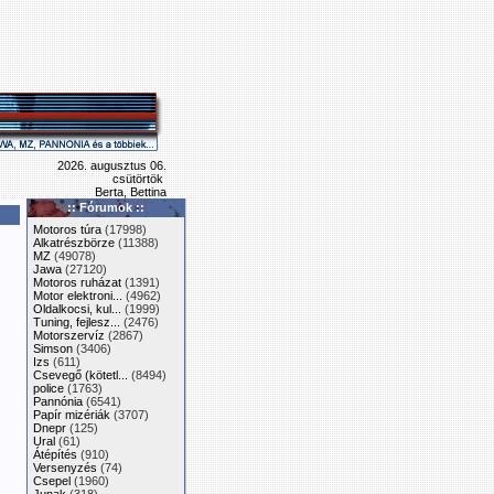
2026. augusztus 06.
csütörtök
Berta, Bettina
:: Fórumok ::
Motoros túra
(17998)
Alkatrészbörze
(11388)
MZ
(49078)
Jawa
(27120)
Motoros ruházat
(1391)
Motor elektroni...
(4962)
Oldalkocsi, kul...
(1999)
Tuning, fejlesz...
(2476)
Motorszervíz
(2867)
Simson
(3406)
Izs
(611)
Csevegő (kötetl...
(8494)
police
(1763)
Pannónia
(6541)
Papír mizériák
(3707)
Dnepr
(125)
Ural
(61)
Átépítés
(910)
Versenyzés
(74)
Csepel
(1960)