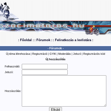
: Főoldal :
: Fórumok :
: Feliratkozás a levlistára :
- Fórumok -
Új téma létrehozása
|
Regisztráció
|
GYIK
|
Moderálás
|
Jelszó
|
Regisztrációs kód
Új hozzászólás
Felhasználó:
Jelszó:
Hozzászólás: