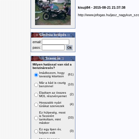
kisuji84 - 2015-08-21 21:37:38
http://www.jofogas.hu/jasz_nagykun_s
:: Címlista belépés ::
email:
pass:
:: Szavazás ::
Milyen hatással van rád a
benzináresés?
Imádkozom, hogy
(61)
tavaszig kitartson
Már a kád is csurig
(10)
benzinnel
Eladtam az összes
(2)
MOL részvényemet
Hosszabb nyári
(4)
túrákat szervezek
Ez hülyeség, most
is 5ezerért
(33)
tankoltam, mint
máskor
Ez egy ilyen év,
(3)
folyton esik