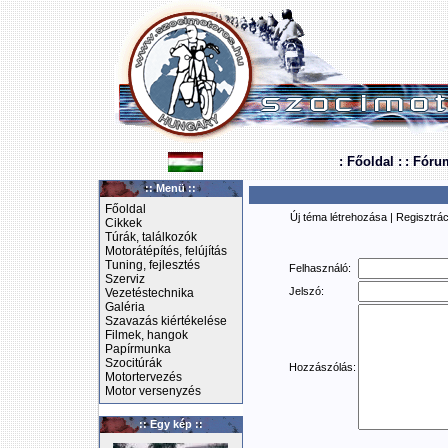
: Főoldal :
: Fóru
:: Menü ::
Főoldal
Új téma létrehozása
|
Regisztrác
Cikkek
Túrák, találkozók
Motorátépítés, felújítás
Tuning, fejlesztés
Felhasználó:
Szerviz
Jelszó:
Vezetéstechnika
Galéria
Szavazás kiértékelése
Filmek, hangok
Papírmunka
Szocitúrák
Hozzászólás:
Motortervezés
Motor versenyzés
:: Egy kép ::