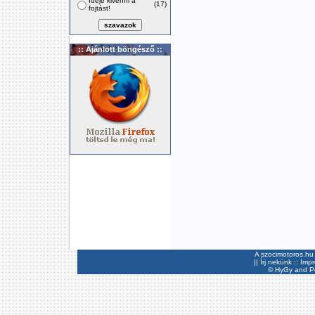
Ideje kivenni a
(17)
fojtást!
:: Ajánlott böngésző ::
A szocimotoros.hu 
||
Írj nekünk
::
Imp
©
HyGy
and Pee