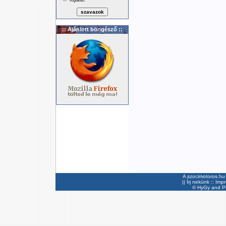
:: Ajánlott böngésző ::
A szocimotoros.hu 
||
Írj nekünk
::
Imp
©
HyGy
and Pee