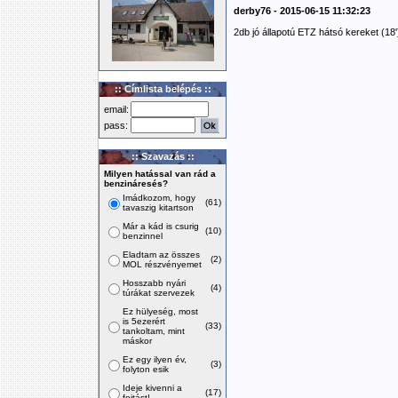
derby76 - 2015-06-15 11:32:23
2db jó állapotú ETZ hátsó kereket (1
:: Címlista belépés ::
email:
pass:
:: Szavazás ::
Milyen hatással van rád a
benzináresés?
Imádkozom, hogy
(61)
tavaszig kitartson
Már a kád is csurig
(10)
benzinnel
Eladtam az összes
(2)
MOL részvényemet
Hosszabb nyári
(4)
túrákat szervezek
Ez hülyeség, most
is 5ezerért
(33)
tankoltam, mint
máskor
Ez egy ilyen év,
(3)
folyton esik
Ideje kivenni a
(17)
fojtást!