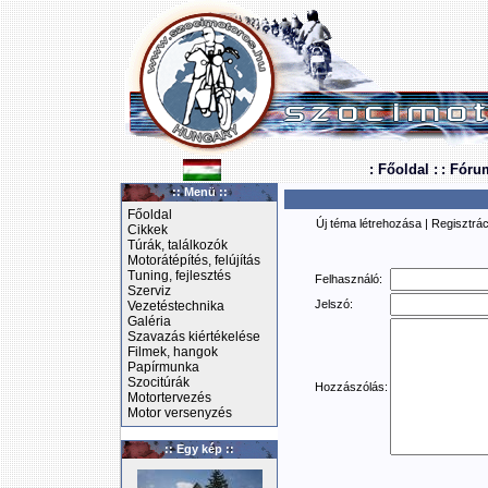
: Főoldal :
: Fóru
:: Menü ::
Főoldal
Új téma létrehozása
|
Regisztrác
Cikkek
Túrák, találkozók
Motorátépítés, felújítás
Tuning, fejlesztés
Felhasználó:
Szerviz
Jelszó:
Vezetéstechnika
Galéria
Szavazás kiértékelése
Filmek, hangok
Papírmunka
Szocitúrák
Hozzászólás:
Motortervezés
Motor versenyzés
:: Egy kép ::