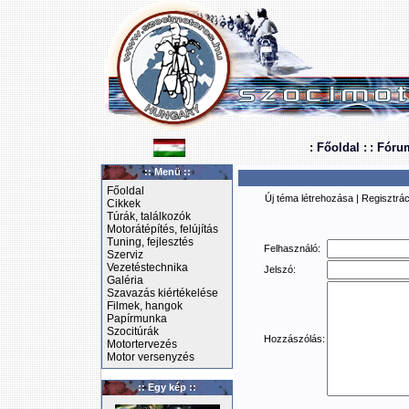
: Főoldal :
: Fóru
:: Menü ::
Főoldal
Új téma létrehozása
|
Regisztrác
Cikkek
Túrák, találkozók
Motorátépítés, felújítás
Tuning, fejlesztés
Felhasználó:
Szerviz
Vezetéstechnika
Jelszó:
Galéria
Szavazás kiértékelése
Filmek, hangok
Papírmunka
Szocitúrák
Hozzászólás:
Motortervezés
Motor versenyzés
:: Egy kép ::