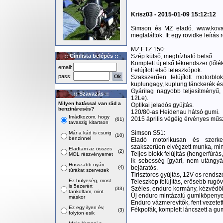
Krisz03 - 2015-01-09 15:12:12
Simson és MZ eladó. www.kovac
megtaláltok. Itt egy rövidke leírás r
MZ ETZ 150:
:: Címlista belépés ::
Szép külső, megbízható belső.
Komplett új első fékrendszer (főf
email:
Felújított első teleszkópok.
pass:
Szakszerűen felújított motorblo
kuplungagy, kuplung lánckerék és 
Gyárilag nagyobb teljesítményű,
:: Szavazás ::
12Le).
Milyen hatással van rád a
Optikai jeladós gyújtás.
benzináresés?
120/80-as Heidenau hátsó gumi.
Imádkozom, hogy
2015 április végéig érvényes műs
(61)
tavaszig kitartson
Simson S51:
Már a kád is csurig
(10)
benzinnel
Eladó motorikusan és szerkeze
szakszerűen elvégzett munka, min
Eladtam az összes
(2)
Teljes blokk felújítás (hengerfúrá
MOL részvényemet
ik sebesség [gyári, nem utángyárt
Hosszabb nyári
(4)
bejáratós.
túrákat szervezek
Tirisztoros gyújtás, 12V-os rendsze
Ez hülyeség, most
Teleszkóp felújítás, erősebb rugóv
is 5ezerért
Széles, enduro kormány, kézvédők
(33)
tankoltam, mint
Új enduro mintázatú gumiköpenyek
máskor
Enduro vázmerevítők, fent vezetett
Ez egy ilyen év,
Fékpofák, komplett láncszett a gumi
(3)
folyton esik