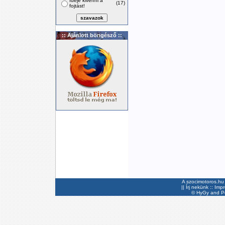
Ideje kivenni a
(17)
fojtást!
:: Ajánlott böngésző ::
A szocimotoros.hu 
||
Írj nekünk
::
Imp
©
HyGy
and Pee