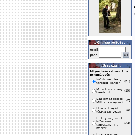
:: Címlista belépés ::
email:
pass:
:: Szavazás ::
Milyen hatással van rád a
benzináresés?
Imádkozom, hogy
(61)
tavaszig kitartson
Már a kád is csurig
(10)
benzinnel
Eladtam az összes
(2)
MOL részvényemet
Hosszabb nyári
(4)
túrákat szervezek
Ez hülyeség, most
is 5ezerért
(33)
tankoltam, mint
máskor
Ez egy ilyen év,