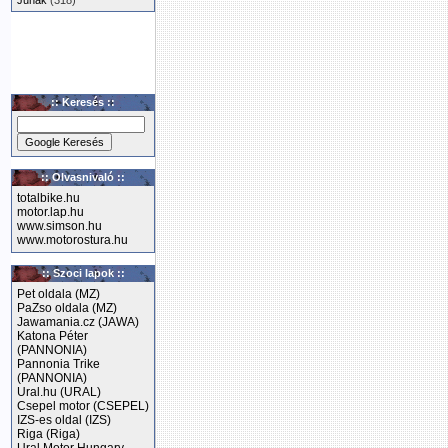
Junak
(318)
:: Keresés ::
:: Olvasnivaló ::
totalbike.hu
motor.lap.hu
www.simson.hu
www.motorostura.hu
:: Szoci lapok ::
Pet oldala (MZ)
PaZso oldala (MZ)
Jawamania.cz (JAWA)
Katona Péter
(PANNONIA)
Pannonia Trike
(PANNONIA)
Ural.hu (URAL)
Csepel motor (CSEPEL)
IZS-es oldal (IZS)
Riga (Riga)