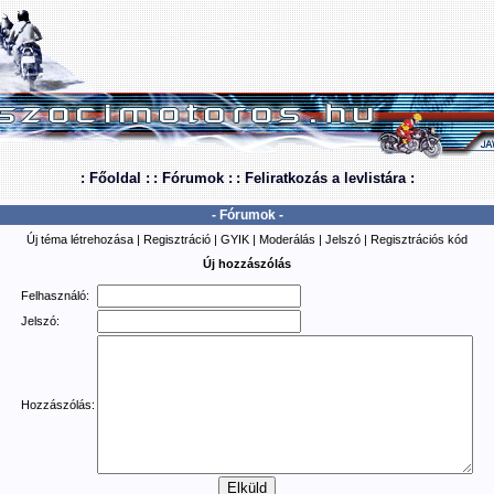
: Főoldal :
: Fórumok :
: Feliratkozás a levlistára :
- Fórumok -
Új téma létrehozása
|
Regisztráció
|
GYIK
|
Moderálás
|
Jelszó
|
Regisztrációs kód
Új hozzászólás
Felhasználó:
Jelszó:
Hozzászólás: