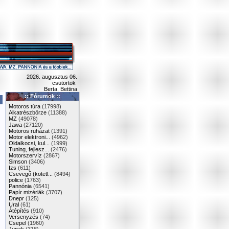
2026. augusztus 06.
csütörtök
Berta, Bettina
:: Fórumok ::
Motoros túra
(17998)
Alkatrészbörze
(11388)
MZ
(49078)
Jawa
(27120)
Motoros ruházat
(1391)
Motor elektroni...
(4962)
Oldalkocsi, kul...
(1999)
Tuning, fejlesz...
(2476)
Motorszervíz
(2867)
Simson
(3406)
Izs
(611)
Csevegő (kötetl...
(8494)
police
(1763)
Pannónia
(6541)
Papír mizériák
(3707)
Dnepr
(125)
Ural
(61)
Átépítés
(910)
Versenyzés
(74)
Csepel
(1960)