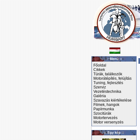
:: Menü ::
Főoldal
Cikkek
Túrák, találkozók
Motorátépítés, felújítás
Tuning, fejlesztés
Szerviz
Vezetéstechnika
Galéria
Szavazás kiértékelése
Filmek, hangok
Papírmunka
Szocitúrák
Motortervezés
Motor versenyzés
:: Egy kép ::