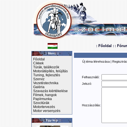
: Főoldal :
: Fóru
:: Menü ::
Főoldal
Új téma létrehozása
|
Regisztrác
Cikkek
Túrák, találkozók
Motorátépítés, felújítás
Tuning, fejlesztés
Felhasználó:
Szerviz
Vezetéstechnika
Jelszó:
Galéria
Szavazás kiértékelése
Filmek, hangok
Papírmunka
Szocitúrák
Hozzászólás:
Motortervezés
Motor versenyzés
:: Egy kép ::