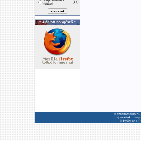
Ideje kivenni a
(17)
fojtást!
:: Ajánlott böngésző ::
A szocimotoros.hu 
||
Írj nekünk
::
Imp
©
HyGy
and Pee