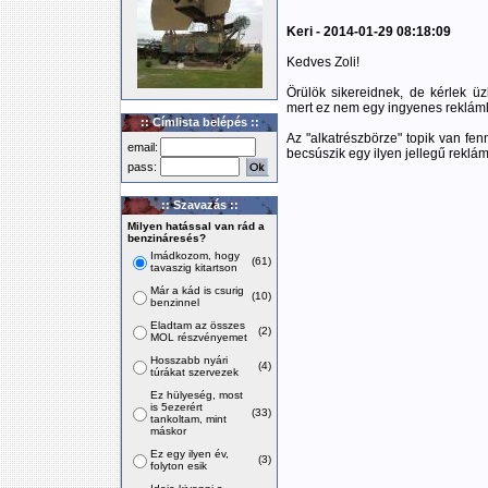
Keri - 2014-01-29 08:18:09
Kedves Zoli!
Örülök sikereidnek, de kérlek üz
mert ez nem egy ingyenes reklám
:: Címlista belépés ::
Az "alkatrészbörze" topik van fe
email:
becsúszik egy ilyen jellegű reklám
pass:
:: Szavazás ::
Milyen hatással van rád a
benzináresés?
Imádkozom, hogy
(61)
tavaszig kitartson
Már a kád is csurig
(10)
benzinnel
Eladtam az összes
(2)
MOL részvényemet
Hosszabb nyári
(4)
túrákat szervezek
Ez hülyeség, most
is 5ezerért
(33)
tankoltam, mint
máskor
Ez egy ilyen év,
(3)
folyton esik