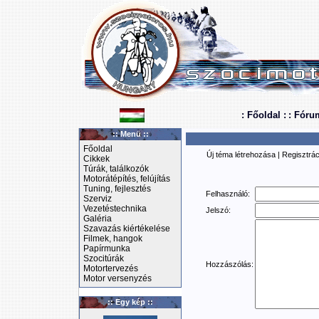
: Főoldal :
: Fóru
:: Menü ::
Főoldal
Új téma létrehozása
|
Regisztrác
Cikkek
Túrák, találkozók
Motorátépítés, felújítás
Tuning, fejlesztés
Felhasználó:
Szerviz
Vezetéstechnika
Jelszó:
Galéria
Szavazás kiértékelése
Filmek, hangok
Papírmunka
Szocitúrák
Hozzászólás:
Motortervezés
Motor versenyzés
:: Egy kép ::