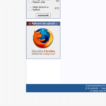
(3)
folyton esik
Ideje kivenni a
(17)
fojtást!
:: Ajánlott böngésző ::
A szocimotoros.hu 
||
Írj nekünk
::
Imp
©
HyGy
and Pee