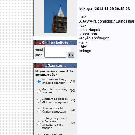
kokoga - 2013-11-09 20:45:03
Szia!
A JAWA-ra gondolsz? Sajnos már n
-váz
-teleszkópok
-akksi tartó
-egyéb apróságok
-tank
:: Címlista belépés ::
Üdv!
email:
kokoga
pass:
:: Szavazás ::
Milyen hatással van rád a
benzináresés?
Imádkozom, hogy
(61)
tavaszig kitartson
Már a kád is csurig
(10)
benzinnel
Eladtam az összes
(2)
MOL részvényemet
Hosszabb nyári
(4)
túrákat szervezek
Ez hülyeség, most
is 5ezerért
(33)
tankoltam, mint
máskor
Ez egy ilyen év,