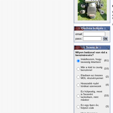
:: Címlista belépés ::
email:
pass:
:: Szavazás ::
Milyen hatással van rád a
benzináresés?
Imádkozom, hogy
(61)
tavaszig kitartson
Már a kád is csurig
(10)
benzinnel
Eladtam az összes
(2)
MOL részvényemet
Hosszabb nyári
(4)
túrákat szervezek
Ez hülyeség, most
is 5ezerért
(33)
tankoltam, mint
máskor
Ez egy ilyen év,
(3)
folyton esik