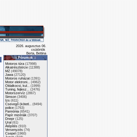
2026. augusztus 06.
csütörtök
Berta, Bettina
:: Fórumok ::
Motoros túra
(17998)
Alkatrészbörze
(11388)
MZ
(49078)
Jawa
(27120)
Motoros ruházat
(1391)
Motor elektroni...
(4962)
Oldalkocsi, kul...
(1999)
Tuning, fejlesz...
(2476)
Motorszervíz
(2867)
Simson
(3406)
Izs
(611)
Csevegő (kötetl...
(8494)
police
(1763)
Pannónia
(6541)
Papír mizériák
(3707)
Dnepr
(125)
Ural
(61)
Átépítés
(910)
Versenyzés
(74)
Csepel
(1960)