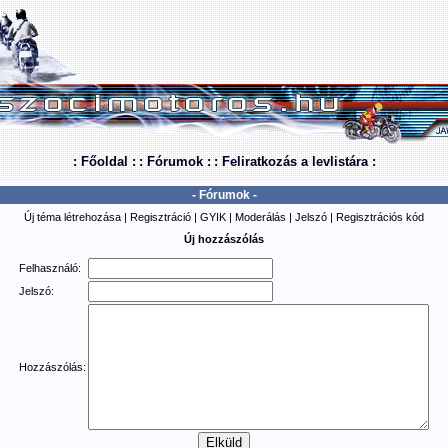
: Főoldal :
: Fórumok :
: Feliratkozás a levlistára :
- Fórumok -
Új téma létrehozása
|
Regisztráció
|
GYIK
|
Moderálás
|
Jelszó
|
Regisztrációs kód
Új hozzászólás
Felhasználó:
Jelszó:
Hozzászólás: