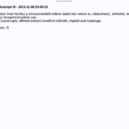
Rudolph B - 2013-11-08 23:05:23
Nem írtad hol élsz,a környezetedből kellene találni.Van nekem is, választhatsz, elviheted, d
ez Szeged környékén van.
Csavarrugós, állítható kétkarú emelővel működik, régebbi autó kuplungja.
üdv.: R