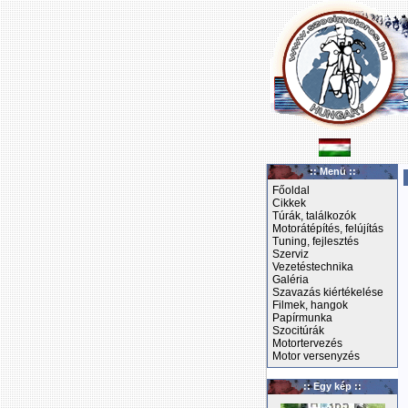
:: Menü ::
Főoldal
Cikkek
Túrák, találkozók
Motorátépítés, felújítás
Tuning, fejlesztés
Szerviz
Vezetéstechnika
Galéria
Szavazás kiértékelése
Filmek, hangok
Papírmunka
Szocitúrák
Motortervezés
Motor versenyzés
:: Egy kép ::