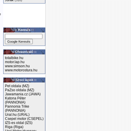
Junak
(318)
e
:: Keresés ::
:: Olvasnivaló ::
totalbike.hu
motor.lap.hu
www.simson.hu
www.motorostura.hu
:: Szoci lapok ::
Pet oldala (MZ)
PaZso oldala (MZ)
Jawamania.cz (JAWA)
Katona Péter
(PANNONIA)
Pannonia Trike
(PANNONIA)
Ural.hu (URAL)
Csepel motor (CSEPEL)
IZS-es oldal (IZS)
Riga (Riga)