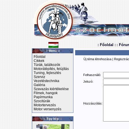
: Főoldal :
: Fóru
:: Menü ::
Főoldal
Új téma létrehozása
|
Regisztrác
Cikkek
Túrák, találkozók
Motorátépítés, felújítás
Tuning, fejlesztés
Felhasználó:
Szerviz
Vezetéstechnika
Jelszó:
Galéria
Szavazás kiértékelése
Filmek, hangok
Papírmunka
Szocitúrák
Hozzászólás:
Motortervezés
Motor versenyzés
:: Egy kép ::