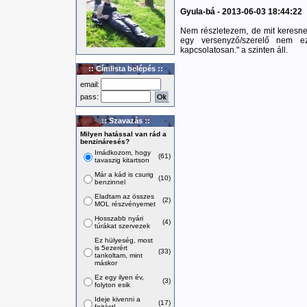
Gyula-bá - 2013-06-03 18:44:22
Nem részletezem, de mit keresn
egy versenyző/szerelő nem eze
kapcsolatosan." a szinten áll.
:: Címlista belépés ::
email:
pass:
:: Szavazás ::
Milyen hatással van rád a
benzináresés?
Imádkozom, hogy
(61)
tavaszig kitartson
Már a kád is csurig
(10)
benzinnel
Eladtam az összes
(2)
MOL részvényemet
Hosszabb nyári
(4)
túrákat szervezek
Ez hülyeség, most
is 5ezerért
(33)
tankoltam, mint
máskor
Ez egy ilyen év,
(3)
folyton esik
Ideje kivenni a
(17)
fojtást!