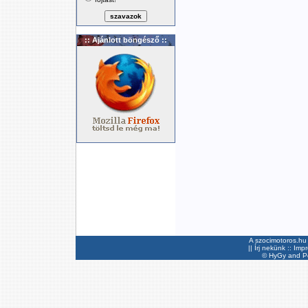
:: Ajánlott böngésző ::
A szocimotoros.hu 
||
Írj nekünk
::
Imp
©
HyGy
and Pee