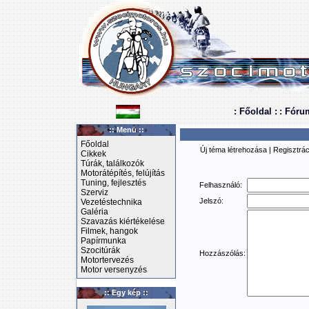
: Főoldal :
: Fóru
:: Menü ::
Főoldal
Új téma létrehozása
|
Regisztrác
Cikkek
Túrák, találkozók
Motorátépítés, felújítás
Tuning, fejlesztés
Felhasználó:
Szerviz
Jelszó:
Vezetéstechnika
Galéria
Szavazás kiértékelése
Filmek, hangok
Papírmunka
Szocitúrák
Hozzászólás:
Motortervezés
Motor versenyzés
:: Egy kép ::