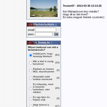
Troster07 - 2013-03-30 13:13:25
Keri Máriapócson lesz indulás?
Hogy áll az idei éved?
Én tutira megyek Nektek szurkolni:)
:: Címlista belépés ::
email:
pass:
:: Szavazás ::
Milyen hatással van rád a
benzináresés?
Imádkozom, hogy
(61)
tavaszig kitartson
Már a kád is csurig
(10)
benzinnel
Eladtam az összes
(2)
MOL részvényemet
Hosszabb nyári
(4)
túrákat szervezek
Ez hülyeség, most
is 5ezerért
(33)
tankoltam, mint
máskor
Ez egy ilyen év,
(3)
folyton esik
Ideje kivenni a
(17)