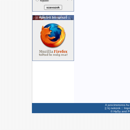
fojtást!
:: Ajánlott böngésző ::
A szocimotoros.hu 
||
Írj nekünk
::
Imp
©
HyGy
and Pee