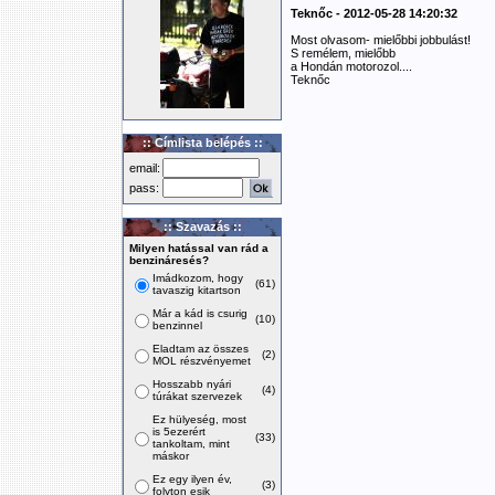
Teknőc - 2012-05-28 14:20:32
Most olvasom- mielőbbi jobbulást!
S remélem, mielőbb
a Hondán motorozol....
Teknőc
:: Címlista belépés ::
email:
pass:
:: Szavazás ::
Milyen hatással van rád a
benzináresés?
Imádkozom, hogy
(61)
tavaszig kitartson
Már a kád is csurig
(10)
benzinnel
Eladtam az összes
(2)
MOL részvényemet
Hosszabb nyári
(4)
túrákat szervezek
Ez hülyeség, most
is 5ezerért
(33)
tankoltam, mint
máskor
Ez egy ilyen év,
(3)
folyton esik