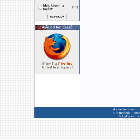
Ideje kivenni a
(17)
fojtást!
:: Ajánlott böngésző ::
A szocimotoros.hu 
||
Írj nekünk
::
Imp
©
HyGy
and Pee