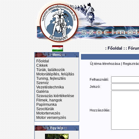
: Főoldal :
: Fóru
:: Menü ::
Főoldal
Új téma létrehozása
|
Regisztrác
Cikkek
Túrák, találkozók
Motorátépítés, felújítás
Tuning, fejlesztés
Felhasználó:
Szerviz
Jelszó:
Vezetéstechnika
Galéria
Szavazás kiértékelése
Filmek, hangok
Papírmunka
Szocitúrák
Hozzászólás:
Motortervezés
Motor versenyzés
:: Egy kép ::