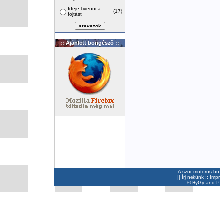
Ideje kivenni a
(17)
fojtást!
:: Ajánlott böngésző ::
A szocimotoros.hu 
||
Írj nekünk
::
Imp
©
HyGy
and Pee