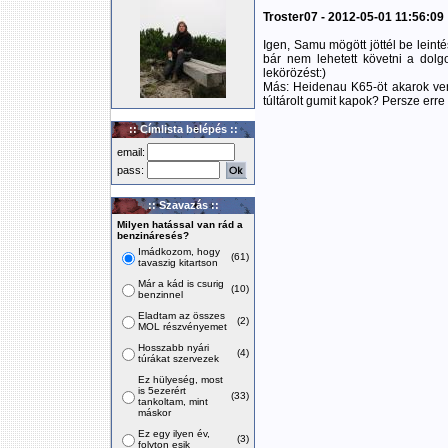
Troster07 - 2012-05-01 11:56:09
Igen, Samu mögött jöttél be leint
bár nem lehetett követni a dol
lekörözést:)
Más: Heidenau K65-öt akarok venn
túltárolt gumit kapok? Persze erre
:: Címlista belépés ::
email:
pass:
:: Szavazás ::
Milyen hatással van rád a
benzináresés?
Imádkozom, hogy
(61)
tavaszig kitartson
Már a kád is csurig
(10)
benzinnel
Eladtam az összes
(2)
MOL részvényemet
Hosszabb nyári
(4)
túrákat szervezek
Ez hülyeség, most
is 5ezerért
(33)
tankoltam, mint
máskor
Ez egy ilyen év,
(3)
folyton esik