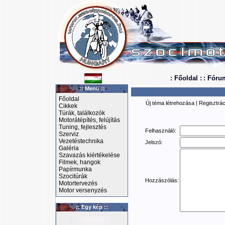
: Főoldal :
: Fóru
:: Menü ::
Főoldal
Új téma létrehozása
|
Regisztrác
Cikkek
Túrák, találkozók
Motorátépítés, felújítás
Tuning, fejlesztés
Felhasználó:
Szerviz
Vezetéstechnika
Jelszó:
Galéria
Szavazás kiértékelése
Filmek, hangok
Papírmunka
Szocitúrák
Hozzászólás:
Motortervezés
Motor versenyzés
:: Egy kép ::