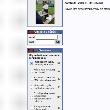
bambi99 - 2009-11-29 15:52:34
Egyéb infó szocformula,vagy az mzklub
:: Címlista belépés ::
email:
pass:
:: Szavazás ::
Milyen hatással van rád a
benzináresés?
Imádkozom, hogy
(61)
tavaszig kitartson
Már a kád is csurig
(10)
benzinnel
Eladtam az összes
(2)
MOL részvényemet
Hosszabb nyári
(4)
túrákat szervezek
Ez hülyeség, most
is 5ezerért
(33)
tankoltam, mint
máskor
Ez egy ilyen év,
(3)
folyton esik