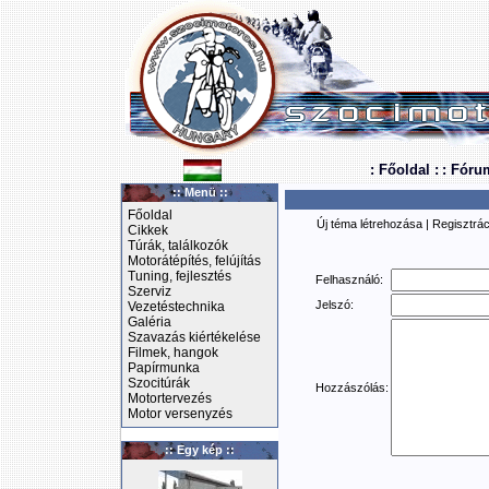
: Főoldal :
: Fóru
:: Menü ::
Főoldal
Új téma létrehozása
|
Regisztrác
Cikkek
Túrák, találkozók
Motorátépítés, felújítás
Tuning, fejlesztés
Felhasználó:
Szerviz
Jelszó:
Vezetéstechnika
Galéria
Szavazás kiértékelése
Filmek, hangok
Papírmunka
Szocitúrák
Hozzászólás:
Motortervezés
Motor versenyzés
:: Egy kép ::