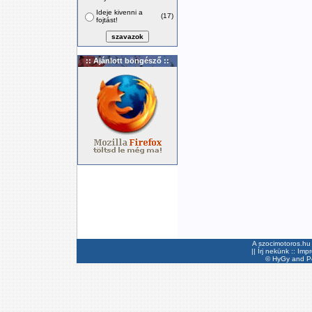
Ideje kivenni a
(17)
fojtást!
:: Ajánlott böngésző ::
A szocimotoros.hu 
||
Írj nekünk
::
Imp
©
HyGy
and Pee